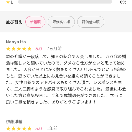
★
1
0%
並び替え
新着順
評価高い順
評価低い順
Naoya Ito
5.0
7ヵ月前
親の介護が一段落して、知人の紹介で入会しました。 ５０代の婚
活は難しいと聞いていたので、ダメなら仕方がないと思って始め
ました。 入会からとにかく数をたくさん申し込んでという指導の
もと、思っていた以上にお見合いを組んだ頂くことができまし
た。 女性目線でのアドバイスもたくさん頂き、レスポンスも早
く、二人三脚のような感覚で取り組んでこれました。 最後にお会
いした方と意気投合し、半年で成婚退会ができました。 本当に
良いご縁を頂きました、ありがとうございます！
伊藤洋輔
5.0
1年前