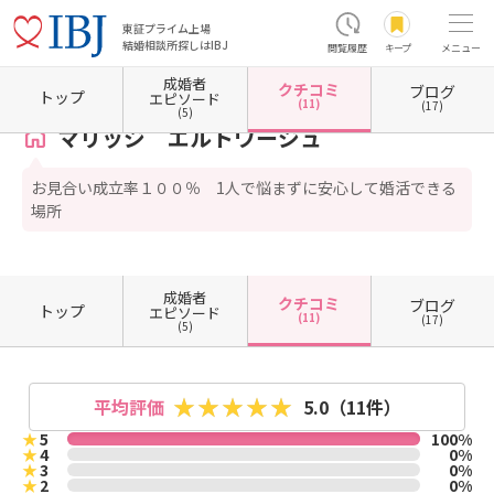
東証プライム上場
結婚相談所探しはIBJ
閲覧履歴
キープ
メニュー
成婚者
クチコミ
ブログ
ホーム
千葉県の結婚相談所
千葉県千葉市
千葉県千葉市花見川区
マリッジ エルトワ
トップ
エピソード
(11)
(17)
(5)
マリッジ エルトワージュ
お見合い成立率１００％ 1人で悩まずに安心して婚活できる
場所
成婚者
クチコミ
ブログ
トップ
エピソード
(11)
(17)
(5)
平均評価
5.0
（11件）
★
5
100%
★
4
0%
★
3
0%
★
2
0%