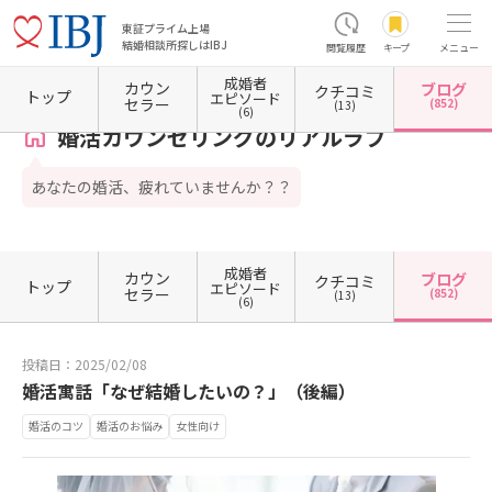
東証プライム上場
結婚相談所探しはIBJ
閲覧履歴
キープ
メニュー
成婚者
カウン
ブログ
クチコミ
ホーム
東京都の結婚相談所
東京都新宿区
東京都新宿区高田馬場
婚活カウンセリング
トップ
エピソード
セラー
(852)
(13)
(6)
婚活カウンセリングのリアルラブ
あなたの婚活、疲れていませんか？？
成婚者
カウン
ブログ
クチコミ
トップ
エピソード
セラー
(852)
(13)
(6)
投稿日：2025/02/08
婚活寓話「なぜ結婚したいの？」（後編）
婚活のコツ
婚活のお悩み
女性向け