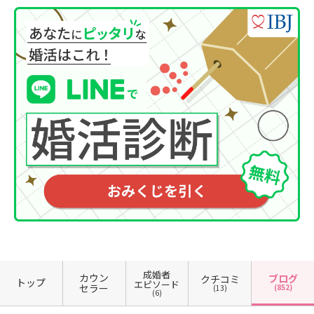
成婚者
カウン
ブログ
クチコミ
トップ
エピソード
セラー
(852)
(13)
(6)