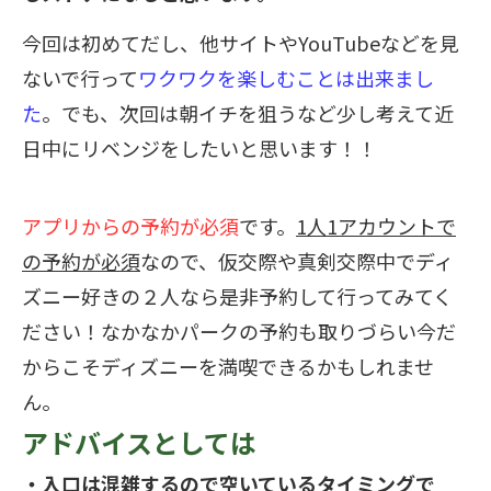
今回は初めてだし、他サイトや
YouTube
などを見
ないで行って
ワクワクを楽しむことは出来まし
た
。でも、
次回は朝イチを狙うなど少し考えて近
日中にリベンジをしたいと思います！！
アプリからの予約が必須
です。
1
人
1
アカウントで
の予約が必須
なので、仮交際や真剣交際中でディ
ズニー好きの２人なら是非予約して行ってみてく
ださい！なかなかパークの予約も取りづらい今だ
からこそディズニーを満喫できるかもしれませ
ん。
アドバイスとしては
・入口は混雑するので空いているタイミングで