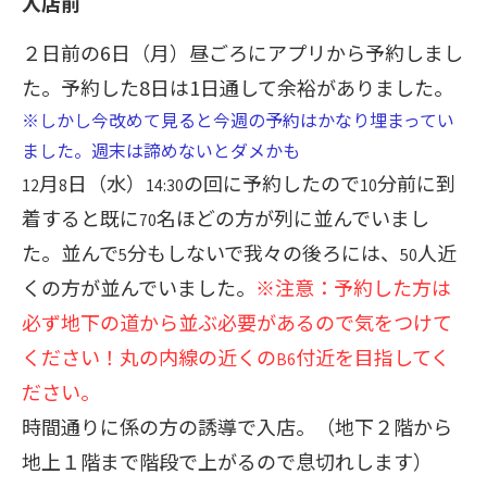
入店前
２日前の
6
日（月）昼ごろにアプリから予約しまし
た。予約した
8
日は
1
日通して余裕がありました。
※しかし今改めて見ると今週の予約はかなり埋まってい
ました。週末は諦めないとダメかも
月
日（水）
の回に予約したので
分前に到
12
8
14:30
10
着すると既に
名ほどの方が列に並んでいまし
70
た。並んで
分もしないで我々の後ろには、
人近
5
50
くの方が並んでいました。
※注意：予約した方は
必ず地下の道から並ぶ必要があるので気をつけて
ください！丸の内線の近くの
付近を目指してく
B6
ださい。
時間通りに係の方の誘導で入店。（地下２階から
地上１階まで階段で上がるので息切れします）