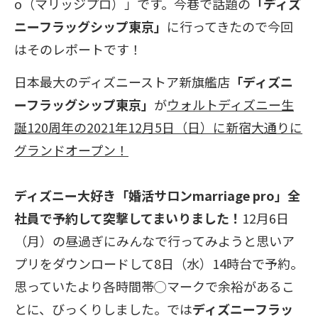
o（マリッジプロ）」です。今巷で話題の
「ディズ
ニーフラッグシップ東京」
に行ってきたので今回
はそのレポートです！
日本最大のディズニーストア新旗艦店
「ディズニ
ーフラッグシップ東京」
が
ウォルトディズニー生
誕120周年の2021年12月5日（日）に新宿大通りに
グランドオープン！
ディズニー大好き「婚活サロンmarriage pro」全
社員で予約して突撃してまいりました！
12月6日
（月）の昼過ぎにみんなで行ってみようと思いア
プリをダウンロードして8日（水）14時台で予約。
思っていたより各時間帯◯マークで余裕があるこ
とに、びっくりしました。では
ディズニーフラッ