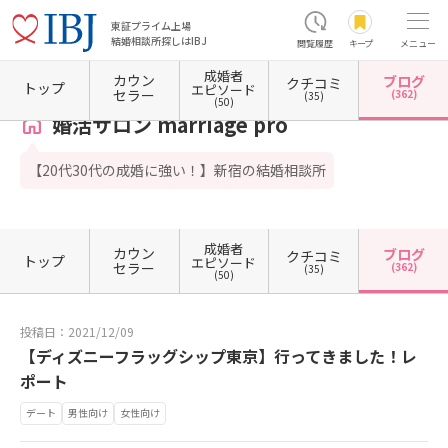
東証プライム上場
結婚相談所探しはIBJ
閲覧履歴
キープ
メニュー
成婚者
カウン
ブログ
クチコミ
ホーム
東京都の結婚相談所
東京都新宿区
東京都新宿区西新宿
婚活サロン marriage p
トップ
エピソード
セラー
(362)
(35)
(50)
婚活サロン marriage pro
【20代30代の成婚に強い！】新宿の結婚相談所
成婚者
カウン
ブログ
クチコミ
トップ
エピソード
セラー
(362)
(35)
(50)
投稿日：2021/12/09
【ディズニーフラッグシップ東京】行ってきました！レ
ポート
デート
男性向け
女性向け