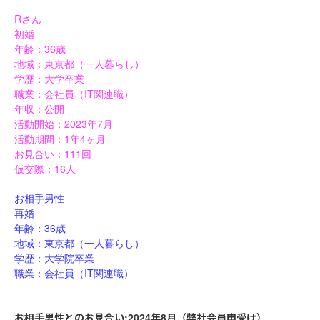
R
さん
初婚
36
年齢：
歳
地域：東京都（一人暮らし）
学歴：大学卒業
IT
職業：会社員（
関連職）
年収：公開
2023
7
活動開始：
年
月
1
4
活動期間：
年
ヶ月
111
お見合い：
回
16
仮交際：
人
お相手男性
再婚
36
年齢：
歳
地域：東京都（一人暮らし）
学歴：大学院卒業
IT
職業：会社員（
関連職）
お相手男性とのお見合い
:2024
年
8
月（弊社会員申受け）