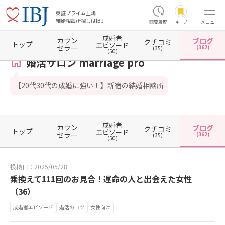
東証プライム上場
結婚相談所探しはIBJ
閲覧履歴
キープ
メニュー
成婚者
カウン
ブログ
クチコミ
ホーム
東京都の結婚相談所
東京都新宿区
東京都新宿区西新宿
婚活サロン marriage p
トップ
エピソード
セラー
(362)
(35)
(50)
婚活サロン marriage pro
【20代30代の成婚に強い！】新宿の結婚相談所
成婚者
カウン
ブログ
クチコミ
トップ
エピソード
セラー
(362)
(35)
(50)
投稿日：2025/05/28
乗換えて111回のお見合！運命の人と出会えた女性
（36）
成婚者エピソード
婚活のコツ
女性向け