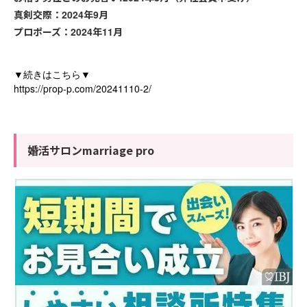
真剣交際：
2024
年
9
月
プロポーズ：
2024
年
11
月
▼
▼
続きはこちら
https://prop-p.com/20241110-2/
婚活サロンmarriage pro