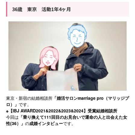
36歳 東京 活動1年4ヶ月
marriage pro
東京・新宿の結婚相談所
「婚活サロン
（マリッジプ
ロ）」
です。
※
IBJ AWARD2021&2022&2023&2024
【
】受賞結婚相談所
111
今回は
「乗り換えて
回目のお見合いで運命の人と出会えた女
(36
性
）」
の
成婚インタビュー
です。