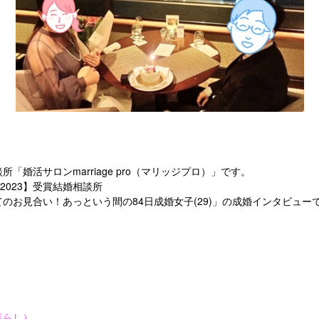
marriage pro
談所「婚活サロン
（マリッジプロ）」です。
2023
】受賞結婚相談所
84
(29)
てのお見合い！あっという間の
日成婚女子
」の成婚インタビュー
暮らし）