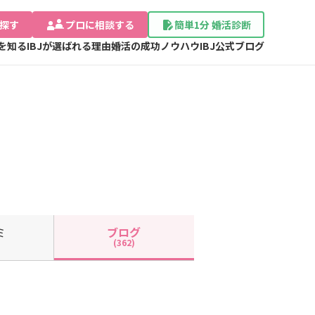
探す
プロに相談する
簡単1分 婚活診断
Jを知る
IBJが選ばれる理由
婚活の成功ノウハウ
IBJ公式ブログ
ミ
ブログ
(362)