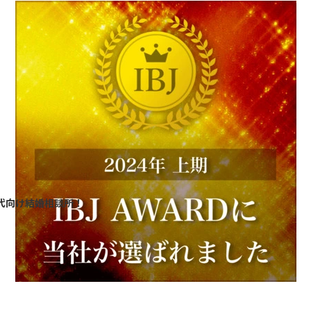
0代向け結婚相談所！
分
分