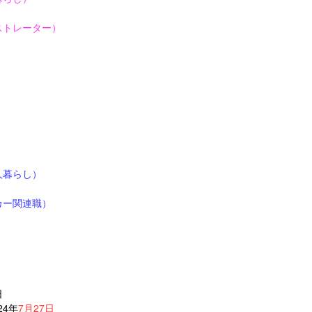
ストレーター）
月
人暮らし）
カー関連職）
日
24年
7月27日