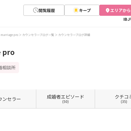
閲覧履歴
キープ
エリアから
IB
rriage pro
カウンセラーブログ一覧
カウンセラーブログ詳細
 pro
婚相談所
成婚者
エピソード
クチコ
ウン
セラー
(50)
(35)