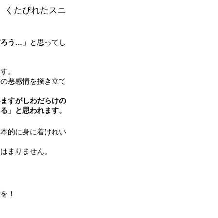
、くたびれたスニ
。
だろう…」
と思ってし
ます。
手の悪感情を掻き立て
いますがしわだらけの
ある」と思われます。
基本的に身に着けれい
てはまりません。
意を！