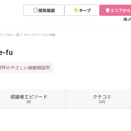
閲覧履歴
キープ
エリアから
IB
ラーブログ一覧
カウンセラーブログ詳細
e-fu
好評のやさしい結婚相談所
成婚者
エピソード
クチコミ
(0)
(10)