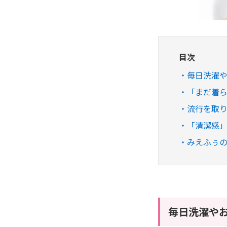
目次
毎日洗濯
「まだ着
流行を取
「清潔感
みえふぅ
毎日洗濯や