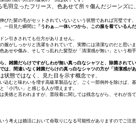
る毛羽立ったフリース、色あせて所々傷んだジーンズに
伸びた髪の毛がセットされていないという状態であれば完璧です
、一目見た瞬間に
「うわぁ…一体いつから、この服を着ているん
ドン引きされても仕方がありません。
の服がしっかりと洗濯をされていて、実際には清潔なのだと思い
色あせや傷み、そしてっ乱れた髪型が「清潔感が無い」という相
ら、雑菌だらけですがしわが無い真っ白なシャツと、除菌されて
では、間違いなく雑菌だらけの真っ白なシャツの方が「清潔感が
は状態ではなく、見た目を示す概念
です。
い込むと味わいを増す高級革製品など、ごく一部例外を除けば、
と「小汚い」と感じる人が増えます。
は美徳と言われますが、普段着に関しては残念ながら、それが当
いう考えは婚活において命取りになる可能性がありますのでご注