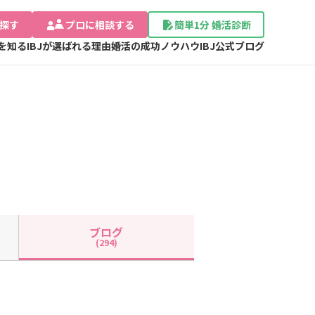
探す
プロに相談する
簡単1分 婚活診断
Jを知る
IBJが選ばれる理由
婚活の成功ノウハウ
IBJ公式ブログ
ブログ
(294)