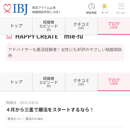
東証プライム上場
結婚相談所探しはIBJ
閲覧履歴
キープ
メニュー
成婚者
ブログ
クチコミ
ホーム
三重県の結婚相談所
三重県津市
HAPPY CREATE mie-fu
カウンセラーブログ
トップ
エピソード
(294)
(10)
(0)
HAPPY CREATE mie-fu
アドバイザーも婚活経験者！女性にも好評のやさしい結婚相談
所
成婚者
ブログ
クチコミ
トップ
エピソード
(294)
(10)
(0)
投稿日：2021/04/01
４月から三重で婚活をスタートするなら！
婚活のコツ
婚活のお悩み