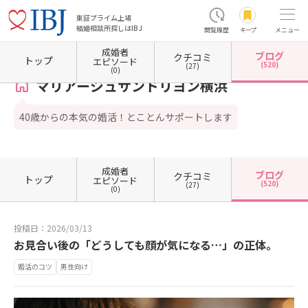
東証プライム上場
結婚相談所探しはIBJ
閲覧履歴
キープ
メニュー
成婚者
ブログ
クチコミ
ホーム
神奈川県の結婚相談所
神奈川県横浜市
神奈川県横浜市西区
マリアージュサン
トップ
エピソード
(520)
(27)
(0)
マリアージュサンドリヨン横浜
40歳からの本気の婚活！とことんサポートします
成婚者
ブログ
クチコミ
トップ
エピソード
(520)
(27)
(0)
投稿日：2026/03/13
お見合い後の「どうしても顔が気になる…」の正体。
婚活のコツ
男性向け