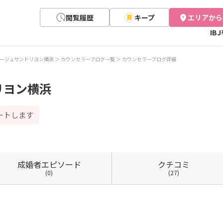
閲覧履歴
キープ
エリアから
IB
ージュサンドリヨン横浜
カウンセラーブログ一覧
カウンセラーブログ詳細
リヨン横浜
ートします
成婚者
エピソード
クチコミ
(0)
(27)