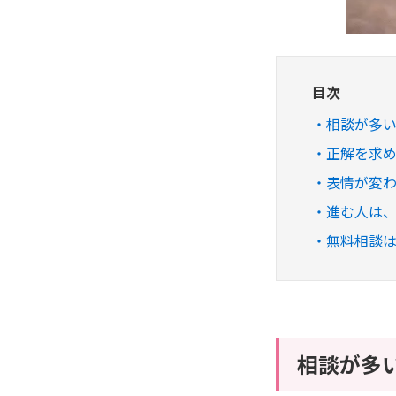
目次
相談が多
正解を求
表情が変
進む人は
無料相談
相談が多