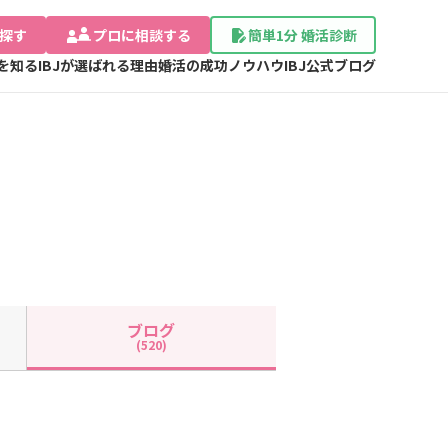
探す
プロに相談する
簡単1分 婚活診断
Jを知る
IBJが選ばれる理由
婚活の成功ノウハウ
IBJ公式ブログ
ブログ
(520)