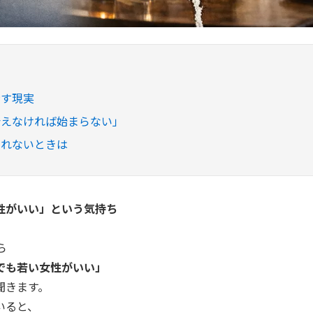
示す現実
会えなければ始まらない」
られないときは
性がいい」という気持ち
、
ら
でも若い女性がいい」
聞きます。
いると、