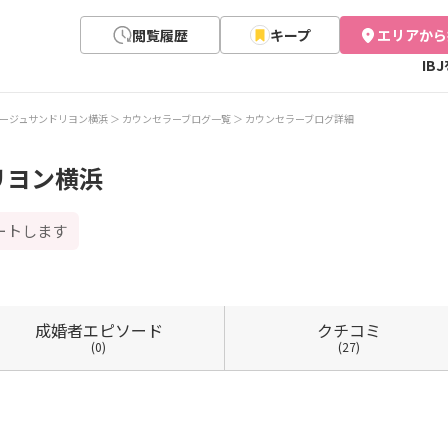
閲覧履歴
キープ
エリアから
IB
ージュサンドリヨン横浜
カウンセラーブログ一覧
カウンセラーブログ詳細
リヨン横浜
ートします
成婚者
エピソード
クチコミ
(0)
(27)