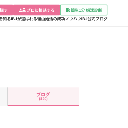
探す
プロに相談する
簡単1分 婚活診断
Jを知る
IBJが選ばれる理由
婚活の成功ノウハウ
IBJ公式ブログ
ブログ
(520)