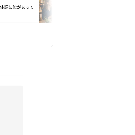
、体調に波があって
年収が高くても選ば
員が知っておくべき