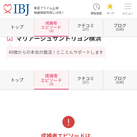
東証プライム上場
結婚相談所探しはIBJ
閲覧履歴
キープ
メニュー
成婚者
クチコミ
ブログ
ホーム
神奈川県の結婚相談所
神奈川県横浜市
神奈川県横浜市西区
マリアージュサン
トップ
エピソード
(27)
(520)
(0)
マリアージュサンドリヨン横浜
40歳からの本気の婚活！とことんサポートします
成婚者
クチコミ
ブログ
トップ
エピソード
(27)
(520)
(0)
成婚者エピソードは、