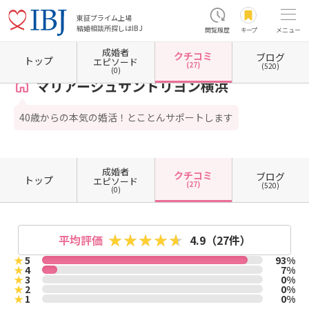
東証プライム上場
結婚相談所探しはIBJ
閲覧履歴
キープ
メニュー
成婚者
クチコミ
ブログ
ホーム
神奈川県の結婚相談所
神奈川県横浜市
神奈川県横浜市西区
マリアージュサン
トップ
エピソード
(27)
(520)
(0)
マリアージュサンドリヨン横浜
40歳からの本気の婚活！とことんサポートします
成婚者
クチコミ
ブログ
トップ
エピソード
(27)
(520)
(0)
平均評価
4.9
（27件）
★
5
93%
★
4
7%
★
3
0%
★
2
0%
★
1
0%