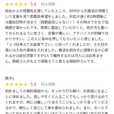
5.0
10ヵ月前
他社からの移籍先を探していたところ、40代からの婚活が得意と
いう言葉を見て即面談希望をしました。対応が速く約1時間後に
は面談日時が決まり（自動返信じゃない！）その時点でかなり信
頼度が高かったです。実際に面談していただくと、他の方も書い
ておられるように気さく、言葉が優しい、アドバイスが的確で分
かりやすい。 この人に背中を押してもらいたいと感じました。
「２-3日考えてお返事下さい」と仰ってくれましたが、その日の
夜には入会の連絡を入れました。婚活を前向きに頑張れるか心折
れるかは自分次第ですが1人で維持するのは万人には出来ませ
ん。岡崎さんのもとで頑張ろうと思える相談所さんです。
鉄子y
5.0
10ヵ月前
初めましての無料相談から、すっかり打ち解け、お世話になるこ
とに決めました。話しやすくどんなことでもしっかり受け止めて
くれますが、時には厳しいであろうこともしっかり言ってくださ
るので、頼もしく安心して身を委ねられました。また、お一人で
やっておられるとは思えないほどフットワークが軽い方なので楽