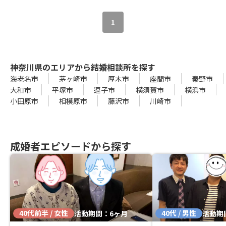
1
神奈川県のエリアから結婚相談所を探す
海老名市
茅ヶ崎市
厚木市
座間市
秦野市
大和市
平塚市
逗子市
横須賀市
横浜市
小田原市
相模原市
藤沢市
川崎市
成婚者エピソードから探す
40代前半 / 女性
40代 / 男性
活動期間：6ヶ月
活動期