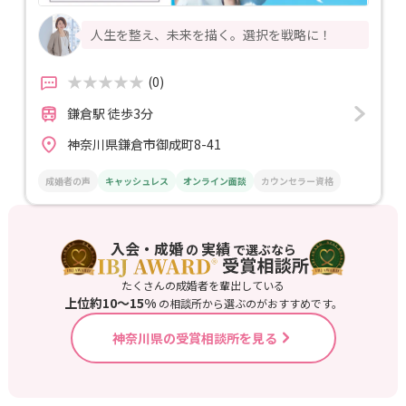
人生を整え、未来を描く。選択を戦略に！
(0)
鎌倉駅 徒歩3分
神奈川県鎌倉市御成町8-41
成婚者の声
キャッシュレス
オンライン面談
カウンセラー資格
入会・成婚
実績
の
で選ぶなら
たくさんの成婚者を輩出している
上位約10〜15%
の相談所から選ぶのがおすすめです。
神奈川県の受賞相談所を見る