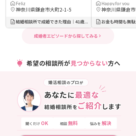
Feliz
Happy.for you
神奈川県鎌倉市大町2-1-5
神奈川県鎌倉市
結婚相談所で成婚できた理由｜41歳...
成婚者エピソードから探してみる
希望の相談所が
見つからない
方へ
OK
無料
解決
聞くだけ
相談
悩みを