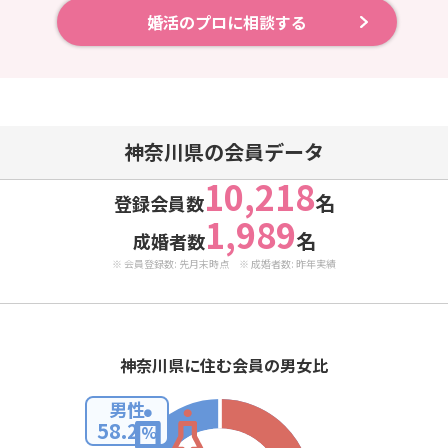
婚活のプロに相談する
神奈川県の会員データ
10,218
名
登録会員数
1,989
名
成婚者数
※ 会員登録数: 先月末時点 ※ 成婚者数: 昨年実績
神奈川県に住む会員の男女比
男性
58.2
%