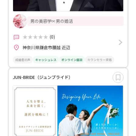
男の美容学∝男の婚活
(0)
神奈川県鎌倉市腰越 近辺
成婚者の声
キャッシュレス
オンライン面談
カウンセラー資格
JUN-BRIDE（ジュンブライド）