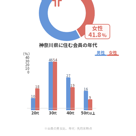
女性
41.8
%
神奈川県に住む会員の年代
男性
女性
（％）
40
46
54
30
20
10
0
27
19
18
16
10
9
20
30
40
50
代
代
代
代以上
※会員の男女比、年代 : 先月末時点