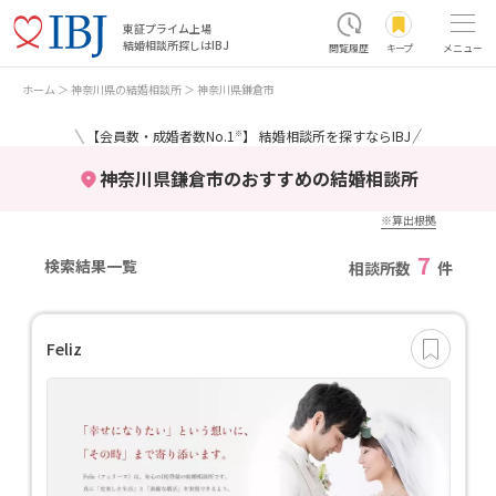
東証プライム上場
結婚相談所探しはIBJ
閲覧履歴
キープ
メニュー
ホーム
神奈川県の結婚相談所
神奈川県鎌倉市
＼
／
【会員数・成婚者数No.1
】 結婚相談所を探すならIBJ
※
神奈川県鎌倉市のおすすめの結婚相談所
※算出根拠
7
検索結果一覧
相談所数
件
Feliz