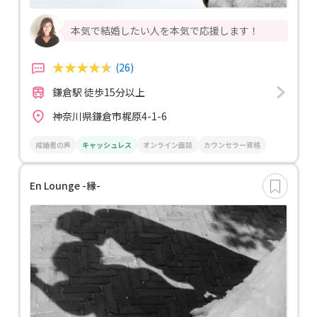
本気で結婚したい人を本気で応援します！
(26)
鎌倉駅 徒歩15分以上
神奈川県鎌倉市梶原4-1-6
成婚者の声
キャッシュレス
オンライン面談
カウンセラー資格
En Lounge -縁-