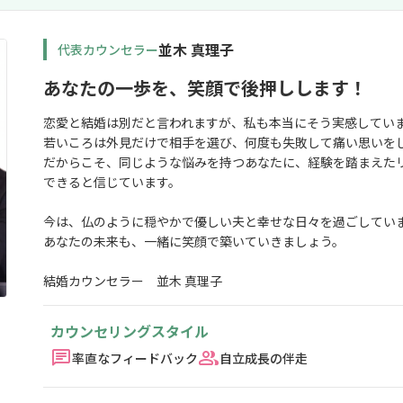
婚するということがどのような事な
か、手とり足とり教えてくださいま
並木 真理子
代表カウンセラー
た。 恋愛や結婚に悩んでいる方がい
かなり力になってくれると思います。
あなたの一歩を、笑顔で後押しします！
当にありがとうございました！
恋愛と結婚は別だと言われますが、私も本当にそう実感してい
若いころは外見だけで相手を選び、何度も失敗して痛い思いを
だからこそ、同じような悩みを持つあなたに、経験を踏まえた
できると信じています。
今は、仏のように穏やかで優しい夫と幸せな日々を過ごしてい
あなたの未来も、一緒に笑顔で築いていきましょう。
結婚カウンセラー 並木 真理子
カウンセリングスタイル
率直なフィードバック
自立成長の伴走