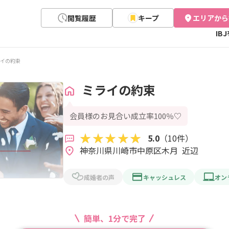
閲覧履歴
キープ
エリアから
IB
イの約束
ミライの約束
会員様のお見合い成立率100％♡
5.0
（10件）
神奈川県川崎市中原区木月  近辺
成婚者の声
キャッシュレス
オン
簡単、1分で完了