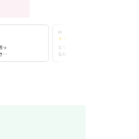
HI
5.0
5ヵ月前
困っ
とても親切で丁寧、そしてフレンドリー
き、
な結婚相談所です。 分からないことがあ
イメ
ってもすぐに答えてくださるので、とて
持っ
も心強く感じました。 安心して相談でき
ルで
る雰囲気があり、婚活を前向きに進めら
しや
れそうです。 婚活パーティーも定期的に
だい
開催されているようなので、ぜひ参加し
にも
てみたいと思いました。
気強
し
イプ
イ
から
で結