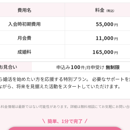
費用名
料金
（税込）
55,000
入会時初期費用
円
11,000
月会費
円
165,000
成婚料
円
100
お見合い
申込み
申受け
無制限
件/月
から婚活を始めたい方を応援する特別プラン。 必要なサポートを
ながら、将来を見据えた活動をスタートしていただけます。
る料金情報は最新ではない可能性があります。詳細は無料相談にてお気軽にお問い合
簡単、1分で完了