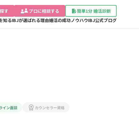
探す
プロに相談する
簡単1分 婚活診断
Jを知る
IBJが選ばれる理由
婚活の成功ノウハウ
IBJ公式ブログ
ライン面談
カウンセラー資格