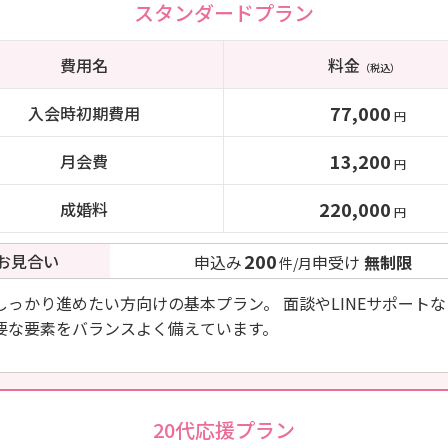
スタンダードプラン
費用名
料金
（税込）
77,000
入会時初期費用
円
13,200
月会費
円
220,000
成婚料
円
200
お見合い
申込み
申受け
無制限
件/月
しっかり進めたい方向けの基本プラン。 面談やLINEサポート
要な要素をバランスよく備えています。
20代応援プラン