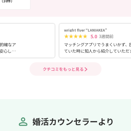
（10件）
wright flyer “LANIAKEA”
5.0
3週間前
的確なア
マッチングアプリでうまくいかず、
安心して
ていた時に知人から紹介していただ
写真や服
お世話になりました。 結婚相談所の
もってお
ージはちょっと堅苦しいイメージを
クチコミをもっと見る
️
ていましたが、担当の方がカジュア
気さくな方だったので、とても相談
すかったです。 実際に紹介していた
た女性とお会いして、悩んでいる時
電話できめ細やかなアドバイスを根
くしてくださって、かなり助かりま
た。 女性の裏側の心理や私に会うタ
の女性像、実は問題のある女性のタ
婚活カウンセラーより
プ、男性側が頑張る部分、 結婚して
の生活での通勤や金銭感覚など 本気