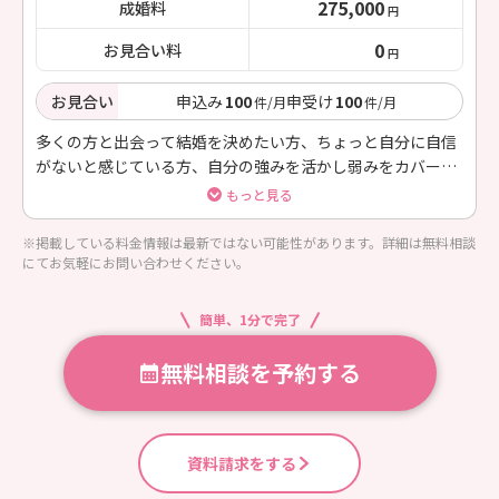
275,000
成婚料
円
0
お見合い料
円
お見合い
申込み
100
申受け
100
件/月
件/月
多くの方と出会って結婚を決めたい方、ちょっと自分に自信
がないと感じている方、自分の強みを活かし弱みをカバーし
たい方におススメのコース。入会から6カ月で成婚退会の方
もっと見る
に、50000円のお祝い金を贈ります。
※掲載している料金情報は最新ではない可能性があります。詳細は無料相談
にてお気軽にお問い合わせください。
簡単、1分で完了
無料相談を予約する
資料請求をする