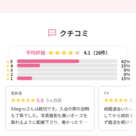
クチコミ
平均評価
4.1（26件）
5
62%
★
4
23%
★
3
0%
★
2
0%
★
1
15%
★
荒井淳
TY
5.0
5.
5ヵ月前
Allegroさんは親切です。入会の際の説明
成婚退会いたし
も丁寧でした。写真撮影も善いポーズを
してから成婚ま
取れるように配慮下さり、善かったで
ず婚活を続けて
す。私は、意気揚々と取り組み始めまし
さんとは同世代
た。私の素材が善くなくては善い結果が
ポートしてくれ