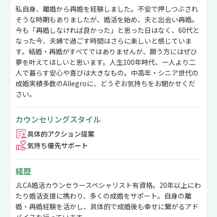
私自身、離婚から再婚を経験しました。不安で押しつぶされ
そうな時期もありましたが、婚活を始め、夫と出会い再婚。
今も「再婚しなければ良かった」と思った日はなく、60代と
なった今、夫婦で過ごす時間はさらに楽しいと感じていま
す。結婚・再婚がすべてではありませんが、願う方にはぜひ
夢を叶えてほしいと思います。人生100年時代、一人より二
人で暮らす安心や喜びは大きなもの。中高年・シニア世代の
成婚実績多数のAllegroに、どうぞお気持ちをお聞かせくだ
さい。
カウンセリングスタイル
具体的アクション提案
気持ち優先サポート
経歴
JLCA婚活カウンセラースペシャリスト有資格。20年以上にわ
たり婚活支援に携わり、多くの成婚をサポート。自身の離
婚・再婚経験を活かし、具体的で成婚後も幸せに繋がるアド