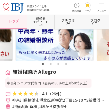
東証プライム上場
結婚相談所探しはIBJ
閲覧履歴
キープ
メニュー
成婚者
クチコミ
ブログ
ホーム
神奈川県の結婚相談所
神奈川県横浜市
神奈川県横浜市港北区
神奈川県横浜市
トップ
エピソード
(26)
(160)
(14)
結婚相談所 Allegro
中高年シニア世代専門（会員の80％以上が50代以上）
4.1
（26件）
神奈川県横浜市港北区新横浜2丁目15-10 YS新横浜ビ
ル5-28 
JR横浜線 新横浜駅から徒歩6分