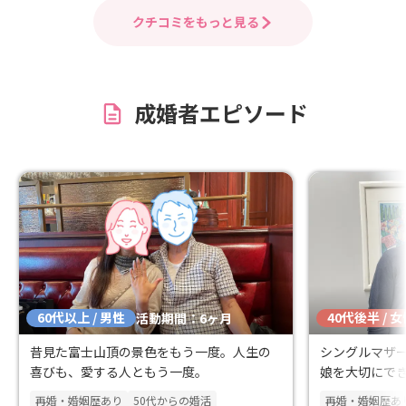
出ないのはわかっているのですが、
の相談、アドバ
クチコミをもっと見る
Allegroさんが、私を引き立てて下さる
いご縁につなが
と信じて活動に入りました。
ざいました。
成婚者エピソード
60代以上 / 男性
40代後半 / 
活動期間：6ヶ月
昔見た富士山頂の景色をもう一度。人生の
シングルマザ
喜びも、愛する人ともう一度。
娘を大切にで
再婚・婚姻歴あり
50代からの婚活
再婚・婚姻歴あ