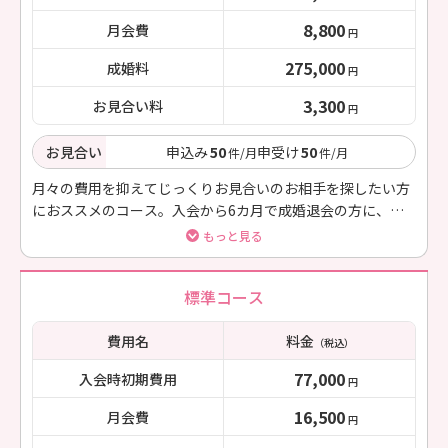
8,800
月会費
円
275,000
成婚料
円
3,300
お見合い料
円
お見合い
申込み
50
申受け
50
件/月
件/月
月々の費用を抑えてじっくりお見合いのお相手を探したい方
におススメのコース。入会から6カ月で成婚退会の方に、
50000円のお祝い金を贈ります
もっと見る
標準コース
費用名
料金
（税込）
77,000
入会時初期費用
円
16,500
月会費
円