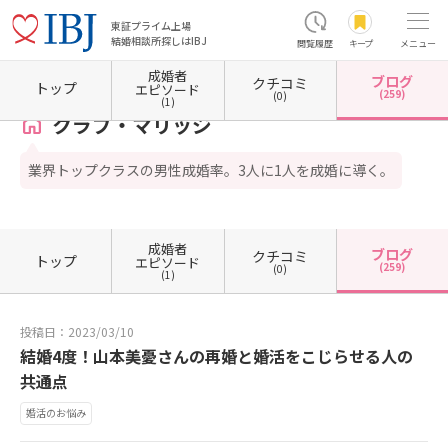
東証プライム上場
結婚相談所探しはIBJ
閲覧履歴
キープ
メニュー
成婚者
ブログ
クチコミ
ホーム
東京都の結婚相談所
東京都渋谷区
クラブ・マリッジ
カウンセラーブログ一覧
トップ
エピソード
(259)
(0)
(1)
クラブ・マリッジ
業界トップクラスの男性成婚率。3人に1人を成婚に導く。
成婚者
ブログ
クチコミ
トップ
エピソード
(259)
(0)
(1)
投稿日：2023/03/10
結婚4度！山本美憂さんの再婚と婚活をこじらせる人の
共通点
婚活のお悩み