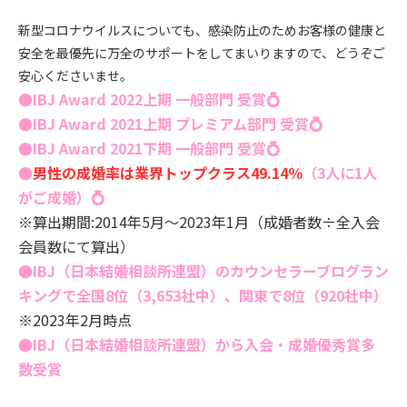
新型コロナウイルスについても、感染防止のためお客様の健康と
安全を最優先に万全のサポートをしてまいりますので、どうぞご
安心くださいませ。
●IBJ Award 2022上期 一般部門 受賞
💍
●IBJ Award 2021上期 プレミアム部門 受賞
💍
●IBJ Award 2021下期 一般部門 受賞
💍
●
男性の成婚率は業界トップクラス49.14％
（3人に1人
がご成婚）
💍
※算出期間:2014年5月～2023年1月（成婚者数÷全入会
会員数にて算出）
●IBJ（日本結婚相談所連盟）のカウンセラーブログラン
キングで全国8
位（3,653社中）、関東で8
位（920
社中）
※2023年2月時点
●
IBJ（日本結婚相談所連盟）から入会・成婚優秀賞多
数受賞