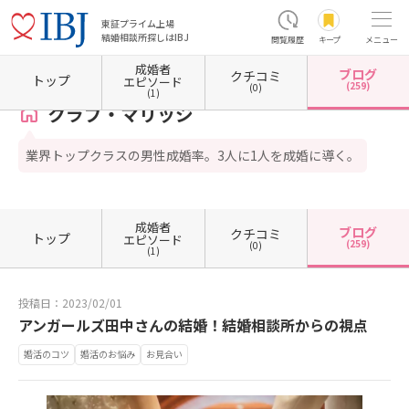
東証プライム上場
結婚相談所探しはIBJ
閲覧履歴
キープ
メニュー
成婚者
ブログ
クチコミ
ホーム
東京都の結婚相談所
東京都渋谷区
クラブ・マリッジ
カウンセラーブログ一覧
トップ
エピソード
(259)
(0)
(1)
クラブ・マリッジ
業界トップクラスの男性成婚率。3人に1人を成婚に導く。
成婚者
ブログ
クチコミ
トップ
エピソード
(259)
(0)
(1)
投稿日：2023/02/01
アンガールズ田中さんの結婚！結婚相談所からの視点
婚活のコツ
婚活のお悩み
お見合い