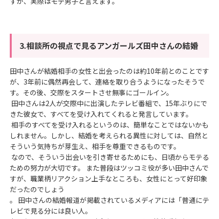
すが、実際はモテ男子と言えます。
3.相談所の視点で見るアンガールズ田中さんの結婚
田中さんが結婚相手の女性と出会ったのは約10年前とのことです
が、3年前に偶然再会して、連絡を取り合うようになったそうで
す。その後、交際をスタートさせ無事にゴールイン。
田中さんは2人が交際中に出演したテレビ番組で、15年ぶりにで
きた彼女で、すべてを受け入れてくれると発言しています。
相手のすべてを受け入れるというのは、簡単なことではないかも
しれません。しかし、結婚を考えられる異性に対しては、自然と
そういう気持ちが芽生え、相手を尊重できるものです。
なので、そういう出会いを引き寄せるためにも、日頃からモテる
ための努力が大切です。 また普段はツッコミ役が多い田中さんで
すが、職業柄リアクション上手なところも、女性にとって好印象
だったのでしょう
。 田中さんの結婚報道が掲載されているメディアには「普通にテ
レビで見る分には良い人。