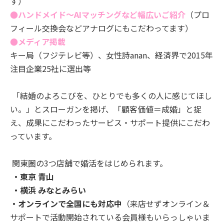
す）
●ハンドメイド～AIマッチングなど幅広いご紹介
（プロ
フィール交換会などアナログにもこだわってます）
●メディア掲載
キー局
（フジテレビ等）、女性詩anan、経済界で2015年
注目企業25社に選出等
「結婚のよろこびを、ひとりでも多くの人に感じてほし
い。」とスローガンを掲げ、「顧客価値＝成婚」と捉
え、成果にこだわったサービス・サポート提供にこだわ
っています。
関東圏の3つ店舗で婚活をはじめられます。
・東京
青山
・横浜 みなとみらい
・オンラインで全国にも対応中
（来店せずオンライン＆
サポートで活動開始されている会員様もいらっしゃいま