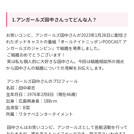
1.アンガールズ田中さんってどんな人？
お笑いコンビ、アンガールズ田中さんが2023年1月26日に配信さ
れたポッドキャストの番組「オールナイトニッポンPODCAST ア
ンガールズのジャンピン」で結婚を発表しました。
ご結婚おめでとうございます！
実は私も個人的に大好きな田中さん。今回は結婚相談所の視点
から田中さんの結婚についての見解をお伝えします。
アンガールズ田中さんのプロフィール
名前：田中卓志
生年月日：1976年2月8日（現在46歳）
出身：広島県身長：188cm
血液型：B型
所属：ワタナベエンターテイメント
田中さんはお笑いコンビ、アンガールズとして芸能活動を行って
おりますが、実を言うとハイスペックです。昔で言ういわゆる3