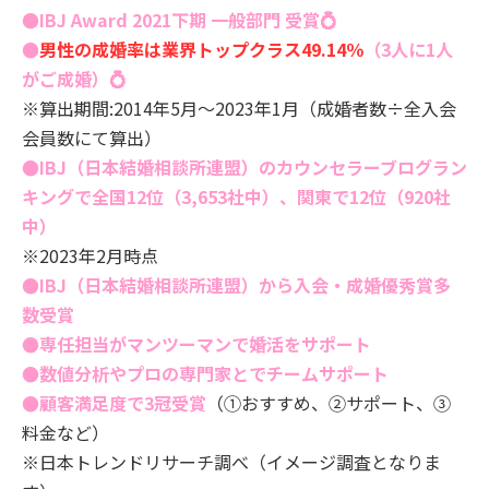
●IBJ Award 2021下期 一般部門 受賞
💍
●
男性の成婚率は業界トップクラス49.14％
（3人に1人
がご成婚）
💍
※算出期間:2014年5月～2023年1月（成婚者数÷全入会
会員数にて算出）
●IBJ（日本結婚相談所連盟）のカウンセラーブログラン
キングで全国12
位（3,653社中）、関東で12
位（920
社
中）
※2023年2月時点
●
IBJ（日本結婚相談所連盟）から入会・成婚優秀賞多
数受賞
●専任担当がマンツーマンで婚活をサポート
●数値分析やプロの専門家とでチームサポート
●顧客満足度で3冠受賞
（①おすすめ、②サポート、③
料金など）
※日本トレンドリサーチ調べ（イメージ調査となりま