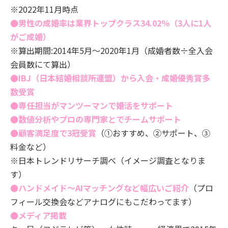
※2022年11月時点
●男性の成婚率は業界トップクラス34.02％（3人に1人
がご成婚）
※算出期間:2014年5月～2020年1月（成婚者数÷全入会
会員数にて算出）
●
IBJ（日本結婚相談所連盟）から入会・成婚優秀賞多
数受賞
●専任担当がマンツーマンで婚活をサポート
●数値分析やプロの専門家とでチームサポート
●顧客満足度で3冠受賞
（①おすすめ、②サポート、③
料金など）
※日本トレンドリサーチ調べ（イメージ調査となりま
す）
●ハンドメイド～AIマッチングなど幅広いご紹介
（プロ
フィール交換会などアナログにもこだわってます）
●メディア掲載