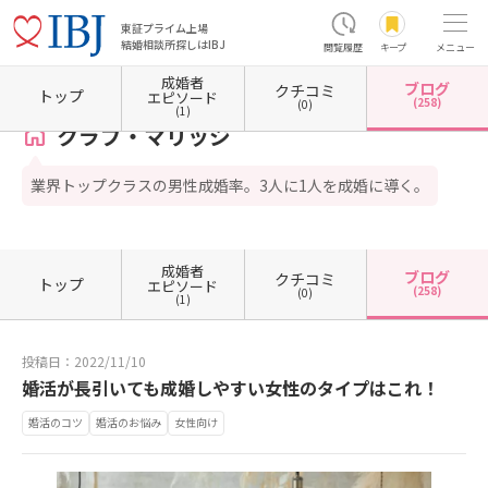
東証プライム上場
結婚相談所探しはIBJ
閲覧履歴
キープ
メニュー
成婚者
ブログ
クチコミ
ホーム
東京都の結婚相談所
東京都渋谷区
クラブ・マリッジ
カウンセラーブログ一覧
トップ
エピソード
(258)
(0)
(1)
クラブ・マリッジ
業界トップクラスの男性成婚率。3人に1人を成婚に導く。
成婚者
ブログ
クチコミ
トップ
エピソード
(258)
(0)
(1)
投稿日：2022/11/10
婚活が長引いても成婚しやすい女性のタイプはこれ！
婚活のコツ
婚活のお悩み
女性向け