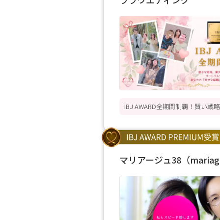
IBJ AWARD全期間制覇！賢い
マリアージュ38（mariag