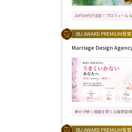
20代30代が注目！プロフィー
Marriage Design Agenc
幸せが続く結婚を育てる婚育型相