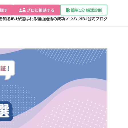
探す
プロに相談する
簡単1分 婚活診断
Jを知る
IBJが選ばれる理由
婚活の成功ノウハウ
IBJ公式ブログ