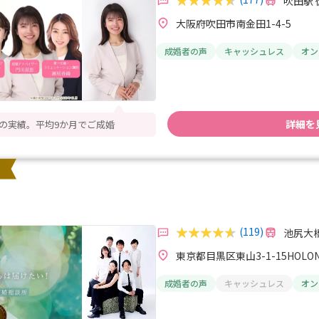
吹田駅 
大阪府吹田市南金田1-4-5
成婚者の声
キャッシュレス
オン
詳細を
数の実績。平均9か月でご成婚
(119)
池尻大橋
東京都目黒区東山3-1-15HOL
成婚者の声
キャッシュレス
オン