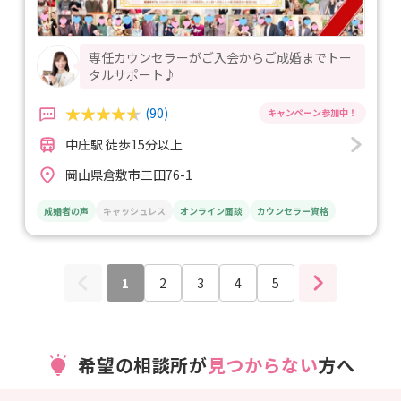
専任カウンセラーがご入会からご成婚までトー
タルサポート♪
(90)
中庄駅 徒歩15分以上
岡山県倉敷市三田76-1
成婚者の声
キャッシュレス
オンライン面談
カウンセラー資格
1
2
3
4
5
希望の相談所が
見つからない
方へ