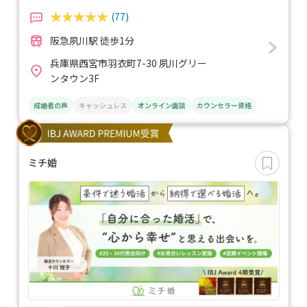
(77)
阪急夙川駅 徒歩1分
兵庫県西宮市羽衣町7-30 夙川グリー
ンタウン3F
成婚者の声
キャッシュレス
オンライン面談
カウンセラー資格
ミチ婚