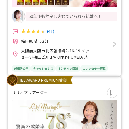
50年後も仲良し夫婦でいられる結婚へ！
(41)
梅田駅 徒歩3分
大阪府大阪市北区曽根崎2-16-19 メッ
セージ梅田ビル 1階 ONthe UMEDA内
成婚者の声
キャッシュレス
オンライン面談
カウンセラー資格
リリィマリアージュ