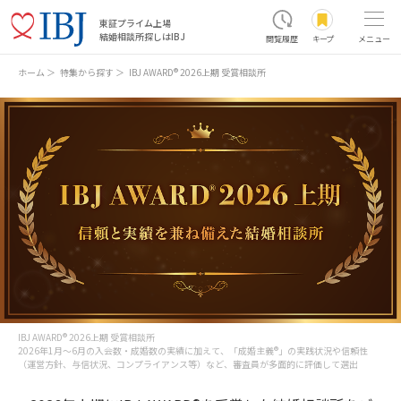
東証プライム上場
結婚相談所探しはIBJ
閲覧履歴
キープ
メニュー
ホーム
特集から探す
IBJ AWARD® 2026上期 受賞相談所
IBJ AWARD® 2026上期 受賞相談所
2026年1月～6月の入会数・成婚数の実績に加えて、「成婚主義®」の実践状況や信頼性
（運営方針、与信状況、コンプライアンス等）など、審査員が多面的に評価して選出