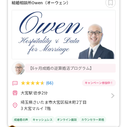
結婚相談所Owen（オーウェン）
【6ヶ月成婚の逆算婚活プログラム】
(66)
大宮駅 徒歩2分
埼玉県さいたま市大宮区桜木町2丁目
3 大宮マルイ 7階
成婚者の声
キャッシュレス
オンライン面談
カウンセラー資格