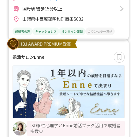
国母駅 徒歩15分以上
山梨県中巨摩郡昭和町西条5033
成婚者の声
キャッシュレス
オンライン面談
カウンセラー資格
婚活サロンEnne
ISD個性心理学とEnne婚活ブック活用で成婚者
多数♡