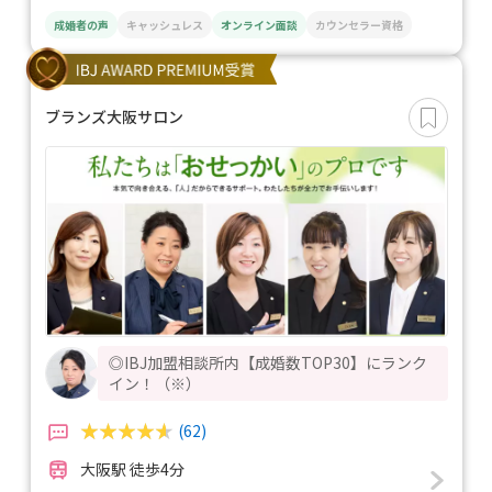
成婚者の声
キャッシュレス
オンライン面談
カウンセラー資格
ブランズ大阪サロン
◎IBJ加盟相談所内【成婚数TOP30】にランク
イン！（※）
(62)
大阪駅 徒歩4分