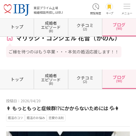
東証プライム上場
結婚相談所探しはIBJ
閲覧履歴
キープ
メニュー
成婚者
ブログ
クチコミ
ホーム
埼玉県の結婚相談所
埼玉県川越市
マリッジ・コンシェル 花音（かのん）
カウ
トップ
エピソード
(90)
(2)
(8)
マリッジ・コンシェル 花音（かのん）
ご縁を待つのはもう卒業・・・本気の婚活応援します！！
成婚者
ブログ
クチコミ
トップ
エピソード
(90)
(2)
(8)
投稿日：2026/04/20
👨 もっともっと症候群⁉にかからないためには 💦👩
婚活のコツ
婚活のお悩み
恋愛の法則