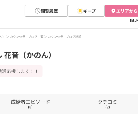
閲覧履歴
キープ
エリアから
IB
ん）
カウンセラーブログ一覧
カウンセラーブログ詳細
 花音（かのん）
婚活応援します！！
成婚者
エピソード
クチコミ
(8)
(2)