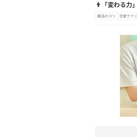
👨「変わる力
婚活のコツ
恋愛テク