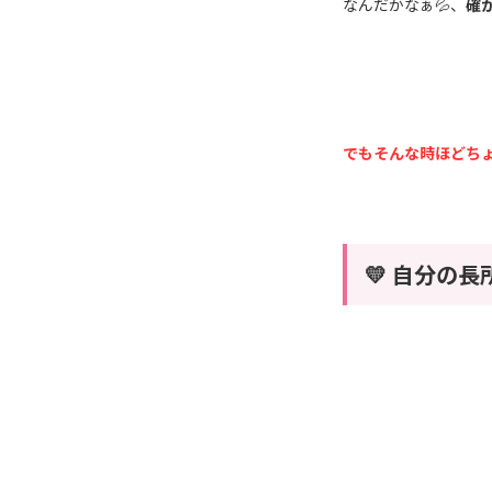
なんだかなぁ
、
確
💦
でもそんな時ほどち
💛 自分の長