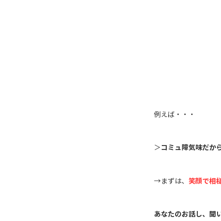
例えば・・・
＞
コミュ障気味だか
→まずは、
笑顔で相
あなたのお話し、聞