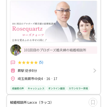
101回目のプロポーズ婚夫婦の結婚相談所
(5)
蕨駅 徒歩8分
埼玉県蕨市中央4‐16‐17
成婚者の声
キャッシュレス
オンライン面談
カウンセラー資格
結婚相談所 Lacco（ラッコ）