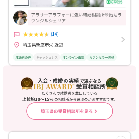
アラサーアラフォーに強い結婚相談所💛婚活ラ
ウンジルシェリア
(14)
埼玉県新座市栄 近辺
成婚者の声
キャッシュレス
オンライン面談
カウンセラー資格
入会・成婚
実績
の
で選ぶなら
たくさんの成婚者を輩出している
上位約10〜15%
の相談所から選ぶのがおすすめです。
埼玉県の受賞相談所を見る