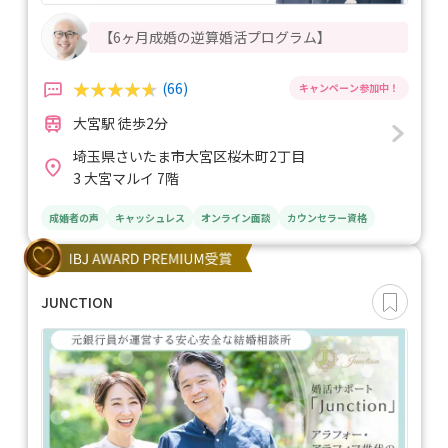
【6ヶ月成婚の逆算婚活プログラム】
(66)
大宮駅 徒歩2分
埼玉県さいたま市大宮区桜木町2丁目
3 大宮マルイ 7階
成婚者の声
キャッシュレス
オンライン面談
カウンセラー資格
JUNCTION