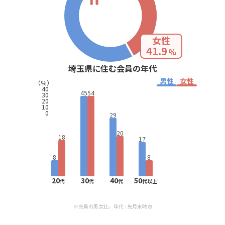
女性
41.9
%
埼玉県に住む会員の年代
男性
女性
（％）
40
45
54
30
20
10
0
29
20
18
17
8
8
20
30
40
50
代
代
代
代以上
※会員の男女比、年代 : 先月末時点