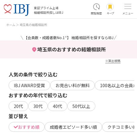
東証プライム上場
結婚相談所探しはIBJ
閲覧履歴
キープ
メニュー
ホーム
埼玉県の結婚相談所
＼
／
【会員数・成婚者数No.1
】 結婚相談所を探すならIBJ
※
埼玉県のおすすめの結婚相談所
※算出根拠
人気の条件で絞り込む
IBJ AWARD受賞
お見合い料が無料
100名以上の会員
おすすめの年代で絞り込む
20代
30代
40代
50代以上
並び替え
おすすめ順
成婚者エピソード多い順
クチコミ多い