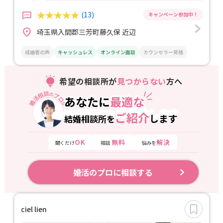
(13)
埼玉県入間郡三芳町藤久保 近辺
成婚者の声
キャッシュレス
オンライン面談
カウンセラー資格
希望の相談所が
見つからない
方へ
婚活相談
プロ
の
あなたに
最適な
あなたに
最適な
が
ご紹介
します
結婚相談所を
ご紹介
します
結婚相談所を
OK
無料
解決
聞くだけ
相談
悩みを
婚活のプロに相談する
ciel lien