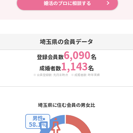
婚活のプロに相談する
埼玉県の会員データ
6,090
名
登録会員数
1,143
名
成婚者数
※ 会員登録数: 先月末時点 ※ 成婚者数: 昨年実績
埼玉県に住む会員の男女比
男性
58.1
%