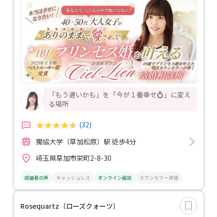
「もう遅いかも」を「今が１番幸せ💍」に変え
る場所
(32)
獨協大学（草加松原）駅 徒歩4分
埼玉県草加市栄町2-8-30
成婚者の声
キャッシュレス
オンライン面談
カウンセラー資格
Rosequartz（ローズクォーツ）