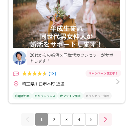
20代からの婚活を同世代カウンセラーがサポー
トします！
(18)
埼玉県川口市本町 近辺
成婚者の声
キャッシュレス
オンライン面談
カウンセラー資格
1
2
3
4
5