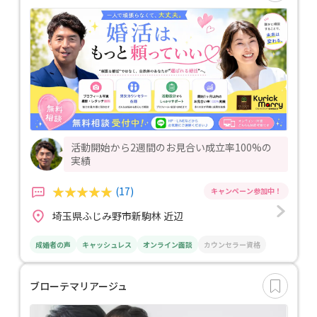
活動開始から2週間のお見合い成立率100%の
実績
(17)
埼玉県ふじみ野市新駒林 近辺
成婚者の声
キャッシュレス
オンライン面談
カウンセラー資格
ブローテマリアージュ