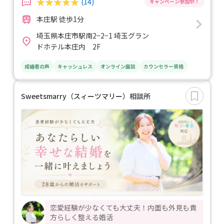
(14)
本庄駅 徒歩1分
埼玉県本庄市駅南2−2−1 埼玉グラン
ドホテル本庄内 2F
成婚者の声
キャッシュレス
オンライン面談
カウンセラー資格
Sweetsmarry（スィーツマリー）相談所
恋愛経験が少なくても大丈夫！内面も外見も貴
方らしく整える婚活