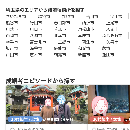
埼玉県のエリアから結婚相談所を探す
さいたま市
越谷市
加須市
吉川市
狭山市
熊谷市
行田市
春日部市
所沢市
上尾市
川越市
川口市
草加市
東松山市
入間市
白岡市
八潮市
北本市
本庄市
ふじみ野市
幸手市
富士見市
三郷市
羽生市
久喜市
坂戸市
深谷市
飯能市
和光市
蕨市
戸田市
志木市
朝霞市
新座市
蓮田市
成婚者エピソードから探す
20代後半 / 男性
20代後半 / 女性
活動期間：6ヶ月
活
川口結婚相談所
結婚相談所 ポル