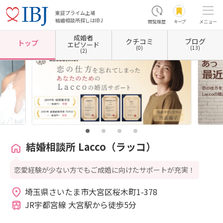
東証プライム上場
結婚相談所探しはIBJ
閲覧履歴
キープ
メニュー
成婚者
クチコミ
ブログ
ホーム
埼玉県の結婚相談所
埼玉県さいたま市
埼玉県さいたま市大宮区
結婚相談所 L
トップ
エピソード
(0)
(13)
(2)
結婚相談所 Lacco（ラッコ）
恋愛経験が少ない方でもご成婚に向けたサポートが充実！
埼玉県さいたま市大宮区桜木町1-378 
JR宇都宮線 大宮駅から徒歩5分