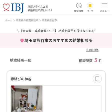
東証プライム上場
結婚相談所探しはIBJ
閲覧履歴
キープ
メニュー
ホーム
埼玉県の結婚相談所
埼玉県熊谷市
＼
／
【会員数・成婚者数No.1
】 結婚相談所を探すならIBJ
※
埼玉県熊谷市のおすすめの結婚相談所
※算出根拠
5
検索結果一覧
相談所数
件
縁結びの神谷