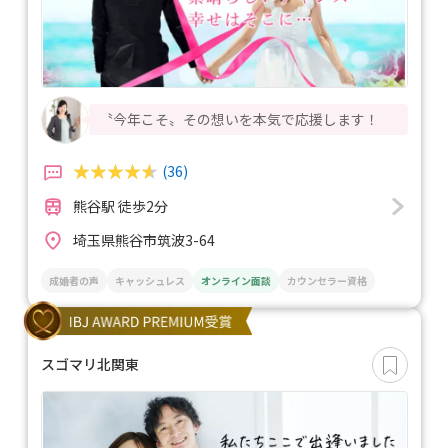
〝今年こそ〟その想いを本気で応援します！
(36)
熊谷駅 徒歩2分
埼玉県熊谷市筑波3-64
成婚者の声
キャッシュレス
オンライン面談
カウンセラー資格
スゴマリ北関東