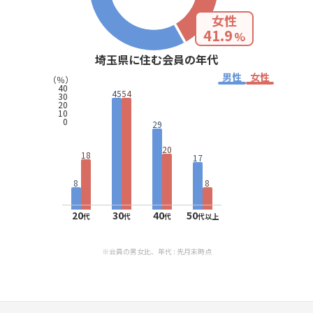
女性
41.9
%
埼玉県に住む会員の年代
男性
女性
（％）
40
45
54
30
20
10
0
29
20
18
17
8
8
20
30
40
50
代
代
代
代以上
※会員の男女比、年代 : 先月末時点