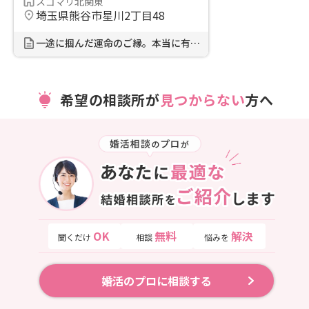
スゴマリ北関東
埼玉県熊谷市星川2丁目48
一途に掴んだ運命のご縁。本当に有難...
希望の相談所が
見つからない
方へ
OK
無料
解決
聞くだけ
相談
悩みを
婚活のプロに相談する