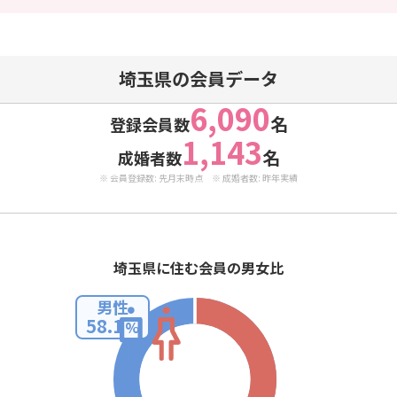
埼玉県の会員データ
6,090
名
登録会員数
1,143
名
成婚者数
※ 会員登録数: 先月末時点 ※ 成婚者数: 昨年実績
埼玉県に住む会員の男女比
男性
58.1
%