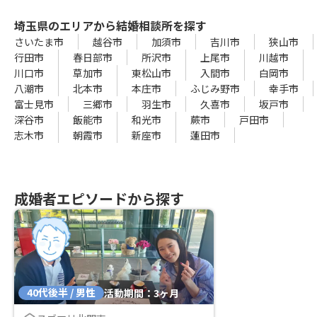
埼玉県のエリアから結婚相談所を探す
さいたま市
越谷市
加須市
吉川市
狭山市
行田市
春日部市
所沢市
上尾市
川越市
川口市
草加市
東松山市
入間市
白岡市
八潮市
北本市
本庄市
ふじみ野市
幸手市
富士見市
三郷市
羽生市
久喜市
坂戸市
深谷市
飯能市
和光市
蕨市
戸田市
志木市
朝霞市
新座市
蓮田市
成婚者エピソードから探す
40代後半 / 男性
活動期間：3ヶ月