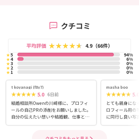
クチコミ
平均評価
4.9（66件）
5
94%
★
4
6%
★
3
0%
★
2
0%
★
1
0%
★
t koyanagi (f8y7)
masha boo
5.0
5.
6日前
結婚相談所Owenの川﨑様に、プロフィ
とても親身にな
ールの自己PRの添削をお願いしました。
ロフィール用の
​自分の伝えたい想いや結婚観、仕事とラ
に同行し良い写
イフスタイルのバランスなど、頭の中で
も真剣に考えて
まとまっていなかった部分を、丁寧なヒ
い結婚相談所だと思います
アリングと的確なQ&Aを通して綺麗に言
月追記〜 活動期間
クチコミをもっと見る