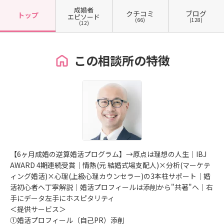
成婚者
クチコミ
ブログ
トップ
エピソード
(66)
(128)
(12)
この相談所の特徴
【6ヶ月成婚の逆算婚活プログラム】→原点は理想の人生｜IBJ
AWARD 4期連続受賞｜情熱(元 結婚式場支配人)×分析(マーケテ
ィング婚活)×心理(上級心理カウンセラー)の3本柱サポート｜婚
活初心者へ丁寧解説｜婚活プロフィールは添削から"共著"へ｜右
手にデータ左手にホスピタリティ
＜提供サービス＞
①婚活プロフィール（自己PR）添削