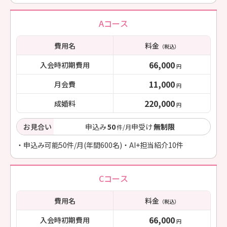
Aコース
費用名
料金
（税込）
66,000
入会時初期費用
円
11,000
月会費
円
220,000
成婚料
円
お見合い
申込み
50
申受け
無制限
件/月
・申込み可能50件/月(年間600名)・AI+担当紹介10件
Cコース
費用名
料金
（税込）
66,000
入会時初期費用
円