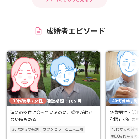
語化していただきました。 単に条件を並
談所Owenさん
べるのではなく、自分らしさや誠実さが
無事に成婚退会
しっかりと伝わる温かい文章に仕上げて
色々サポート頂
いただき、本当に感謝しております。 ​初
た。 入籍して1
成婚者エピソード
めてのやり取りから納品まで終始迅速か
今も仲良く暮らしてい
つ丁寧にご対応いただき、安心してお任
の感想 退会後
せすることができました。 プロフィール
越し、入籍など
作成にお悩みの方に、ぜひおすすめした
でしまいとても
いカウンセラー様です。この度は本当に
く一緒に暮らし
ありがとうございました！
べく早く済ませ
しています。 
入籍や両家顔合
ができてから退
待つだけだとア
30代後半 / 女性
40代後半 / 
たが実際その通
活動期間：10ヶ月
一つ一つを決め
理想の条件に合っているのに、感情が動か
45歳男性・活
ピーディーに物
ない時もある
覚悟」が結果
しかったであろ
までアドバイス
30代からの婚活
カウンセラーと二人三脚
40代からの婚活
した！ 活動を終えて 婚活をしていく中で
婚活疲れからの