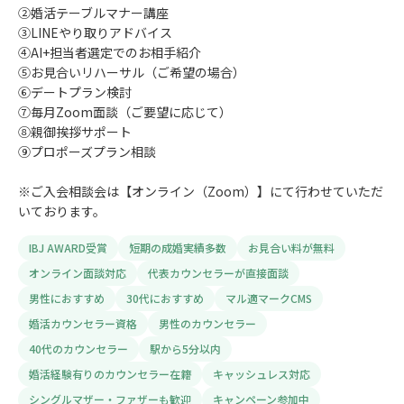
②婚活テーブルマナー講座
③LINEやり取りアドバイス
④AI+担当者選定でのお相手紹介
⑤お見合いリハーサル（ご希望の場合）
⑥デートプラン検討
⑦毎月Zoom面談（ご要望に応じて）
⑧親御挨拶サポート
⑨プロポーズプラン相談
※ご入会相談会は【オンライン（Zoom）】にて行わせていただ
いております。
IBJ AWARD受賞
短期の成婚実績多数
お見合い料が無料
オンライン面談対応
代表カウンセラーが直接面談
男性におすすめ
30代におすすめ
マル適マークCMS
婚活カウンセラー資格
男性のカウンセラー
40代のカウンセラー
駅から5分以内
婚活経験有りのカウンセラー在籍
キャッシュレス対応
シングルマザー・ファザーも歓迎
キャンペーン参加中