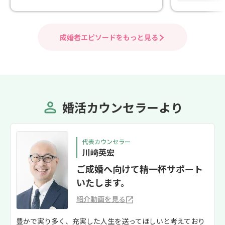
とにかく印象に
の点です。 １
ォローがとても
成婚者エピソードをもっと見る
ができると思っ
合いや交際の進
ることは多かっ
りと分析してい
たら良いのでは
いただく事がで
婚活カウンセラーより
した。 ２、仮
しまった時など
いたり何が良く
考えて下さり、
代表カウンセラー
時も支えて下さ
川﨑英宏
退会と進む事が
ご成婚へ向けて精一杯サポート
にパーソナル診
いたします。
どをコーディネ
紹介して頂きま
紹介動画を見る
しないような色
象深く、デート
豊かで実り多く、充実した人生を送ってほしいと考えており