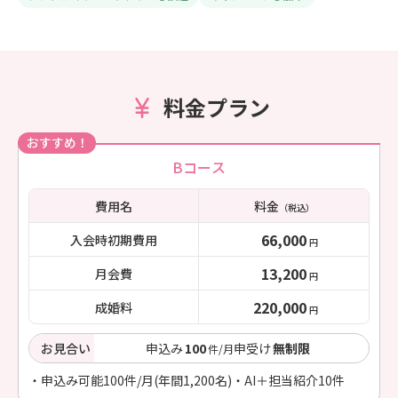
料金プラン
おすすめ！
Bコース
費用名
料金
（税込）
66,000
入会時初期費用
円
13,200
月会費
円
220,000
成婚料
円
お見合い
申込み
100
申受け
無制限
件/月
・申込み可能100件/月(年間1,200名)・AI＋担当紹介10件