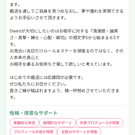
持っていただけ
ます。
最後に 婚活を
婚活を通してご自身を見つめなおし、夢や憧れを実現できる
きに勇気を出し
ようお手伝いさせて頂きます。
も良い方向に向
き本当にありが
Owenが大切にしたいのはお相手に対する『清潔感・誠実
さ・真摯・紳士・心配・親切』の頭文字Sから始まる６Sで
す。
お見合い当日だけルール＆マナーを頑張るのではなく、その
人本来の真心と
お相手を慮るお気持ちで接して欲しいと考えています。
はじめての婚活には応援団が必要です。
ぜひ私たちにお任せください。
良きご縁が結ばれますよう、精一杯努めさせていただきま
す。
性格・得意なサポート
客観的な助言
論理的なサポート
外見プロデュースが得意
プロフィール作成が得意
女性のサポートが得意