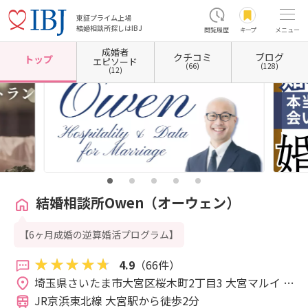
東証プライム上場
結婚相談所探しはIBJ
閲覧履歴
キープ
メニュー
成婚者
クチコミ
ブログ
ホーム
埼玉県の結婚相談所
埼玉県さいたま市
埼玉県さいたま市大宮区
結婚相談所O
トップ
エピソード
(66)
(128)
(12)
結婚相談所Owen（オーウェン）
【6ヶ月成婚の逆算婚活プログラム】
4.9
（66件）
埼玉県さいたま市大宮区桜木町2丁目3 大宮マルイ 7
階 
JR京浜東北線 大宮駅から徒歩2分