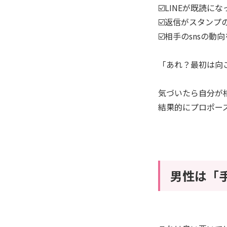
☑️LINEが既読
☑️返信がスタン
☑️相手のsnsの動
「あれ？最初は向
気づいたら自分が
結果的にプロポー
男性は「