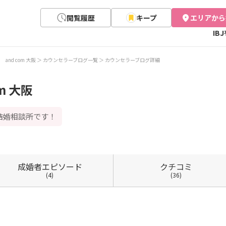
閲覧履歴
キープ
エリアから
IB
and com 大阪
カウンセラーブログ一覧
カウンセラーブログ詳細
m 大阪
結婚相談所です！
成婚者
エピソード
クチコミ
(4)
(36)