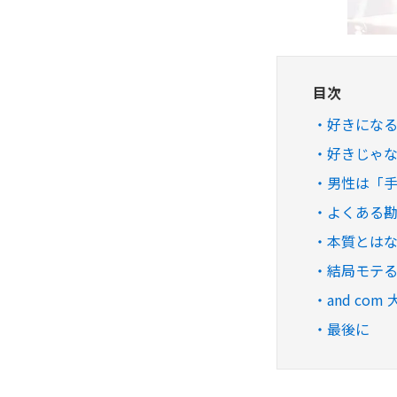
目次
好きにな
好きじゃ
男性は「
よくある
本質とは
結局モテ
and co
最後に