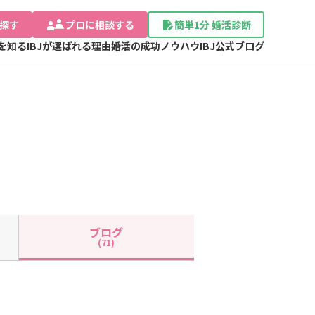
探す
プロに相談する
簡単1分 婚活診断
Jを知る
IBJが選ばれる理由
婚活の成功ノウハウ
IBJ公式ブログ
ブログ
(71)