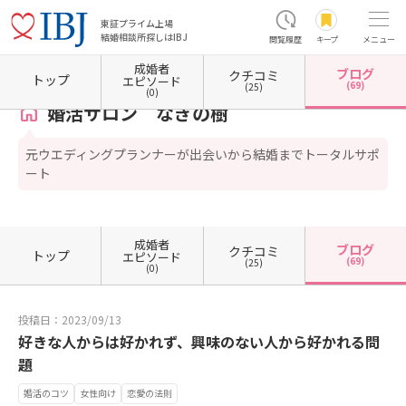
東証プライム上場
結婚相談所探しはIBJ
閲覧履歴
キープ
メニュー
成婚者
ブログ
クチコミ
ホーム
宮崎県の結婚相談所
宮崎県宮崎市
婚活サロン なぎの樹
カウンセラーブログ
トップ
エピソード
(69)
(25)
(0)
婚活サロン なぎの樹
元ウエディングプランナーが出会いから結婚までトータルサポ
ート
成婚者
ブログ
クチコミ
トップ
エピソード
(69)
(25)
(0)
投稿日：2023/09/13
好きな人からは好かれず、興味のない人から好かれる問
題
婚活のコツ
女性向け
恋愛の法則