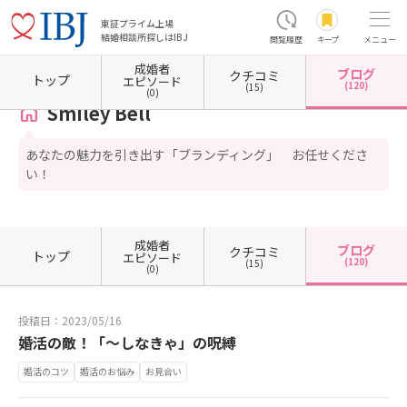
東証プライム上場
結婚相談所探しはIBJ
閲覧履歴
キープ
メニュー
成婚者
ブログ
クチコミ
ホーム
東京都の結婚相談所
東京都大田区
東京都大田区蒲田
Smiley Bell
カウンセ
トップ
エピソード
(120)
(15)
(0)
Smiley Bell
あなたの魅力を引き出す「ブランディング」 お任せくださ
い！
成婚者
ブログ
クチコミ
トップ
エピソード
(120)
(15)
(0)
投稿日：2023/05/16
婚活の敵！「～しなきゃ」の呪縛
婚活のコツ
婚活のお悩み
お見合い