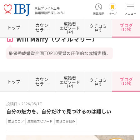
東証プライム上場
結婚相談所探しはIBJ
閲覧履歴
キープ
メニュー
成婚者
カウン
ブログ
クチコミ
ホーム
東京都の結婚相談所
東京都渋谷区
東京都渋谷区恵比寿
Will Marry（ウィル
トップ
エピソード
セラー
(1046)
(47)
(32)
Will Marry（ウィルマリー）
最優秀成婚賞全国TOP10受賞の圧倒的な成婚実績。
成婚者
カウン
ブログ
クチコミ
トップ
エピソード
セラー
(1046)
(47)
(32)
投稿日：2026/05/17
自分の魅力を、自分だけで見つけるのは難しい
婚活のコツ
成婚者エピソード
婚活のお悩み