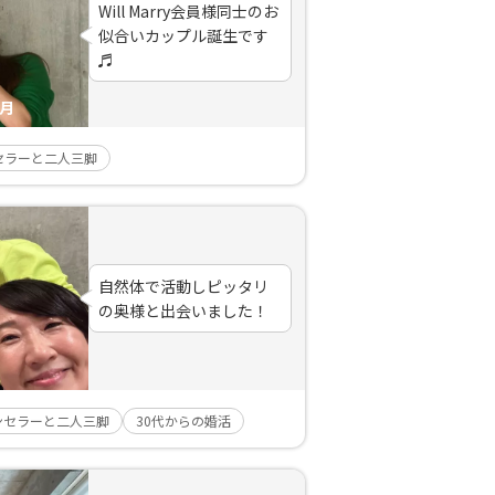
Will Marry会員様同士のお
似合いカップル誕生です
♬
ヶ月
セラーと二人三脚
自然体で活動しピッタリ
の奥様と出会いました！
ンセラーと二人三脚
30代からの婚活