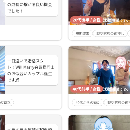
の成長に繋がる良い機会
でした！
20代後半 / 女性
活動期間：
3
短期成婚
親や家族の後押し
一日違いで婚活スター
ト！Will Marry会員様同士
のお似合いカップル誕生
です♬
40代前半 / 女性
活動期間：
8
の両立
40代からの婚活
親や家族の後
キラキラの笑顔が印象的