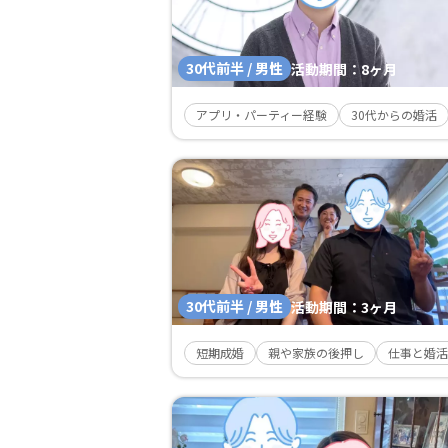
30代前半 / 男性
活動期間：
8ヶ月
アプリ・パーティー経験
30代からの婚活
30代前半 / 男性
活動期間：
3ヶ月
短期成婚
親や家族の後押し
仕事と婚活