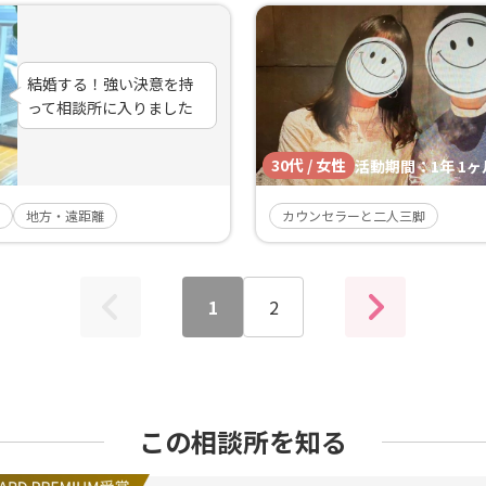
結婚する！強い決意を持
って相談所に入りました
30代 / 女性
活動期間：
1年 1ヶ
地方・遠距離
カウンセラーと二人三脚
1
2
この相談所を知る