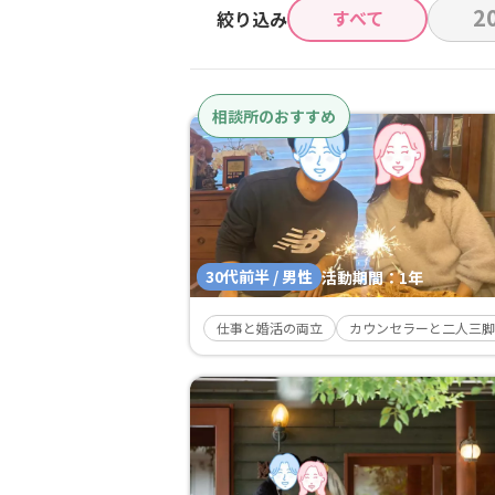
2
すべて
絞り込み
相談所のおすすめ
30代前半 / 男性
活動期間：
1年
仕事と婚活の両立
カウンセラーと二人三脚