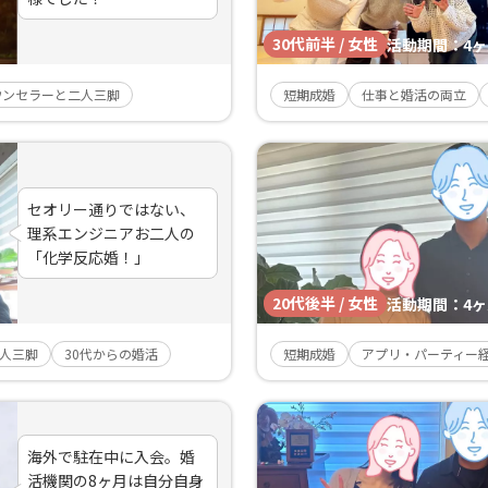
30代前半 / 女性
活動期間：
4
ウンセラーと二人三脚
短期成婚
仕事と婚活の両立
セオリー通りではない、
理系エンジニアお二人の
「化学反応婚！」
20代後半 / 女性
活動期間：
4
人三脚
30代からの婚活
短期成婚
アプリ・パーティー
海外で駐在中に入会。婚
活機関の8ヶ月は自分自身