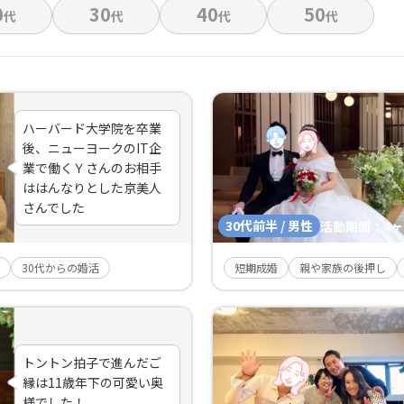
0
30
40
50
代
代
代
代
ハーバード大学院を卒業
後、ニューヨークのIT企
業で働くＹさんのお相手
ははんなりとした京美人
さんでした
30代前半 / 男性
活動期間：
4
30代からの婚活
短期成婚
親や家族の後押し
トントン拍子で進んだご
縁は11歳年下の可愛い奥
様でした！