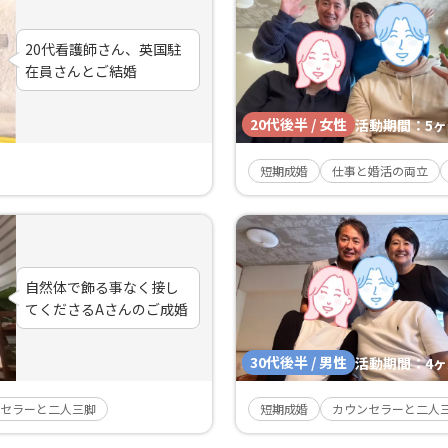
20代看護師さん、英国駐
在員さんとご結婚
20代後半 / 女性
活動期間：
5
短期成婚
仕事と婚活の両立
自然体で飾る事なく接し
てくださるAさんのご成婚
30代後半 / 男性
活動期間：
4
セラーと二人三脚
短期成婚
カウンセラーと二人