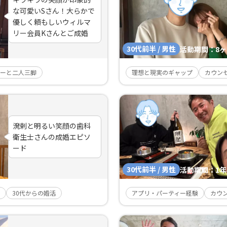
な可愛いSさん！大らかで
優しく頼もしいウィルマ
リー会員Kさんとご成婚
30代前半 / 男性
活動期間：
8
ーと二人三脚
理想と現実のギャップ
カウン
溌剌と明るい笑顔の歯科
衛生士さんの成婚エピソ
ード
30代前半 / 男性
活動期間：
1年
30代からの婚活
アプリ・パーティー経験
カウ