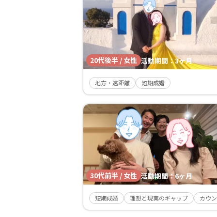
20代後半 / 女性
活動期間：
3ヶ月
地方・遠距離
短期成婚
30代前半 / 女性
活動期間：
6ヶ月
短期成婚
理想と現実のギャップ
カウン