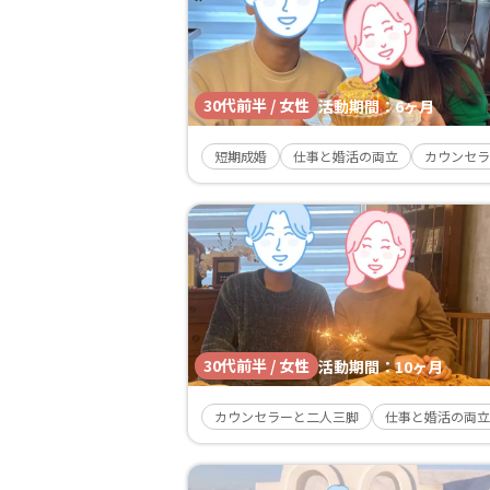
30代前半 / 女性
活動期間：
6ヶ月
短期成婚
仕事と婚活の両立
カウンセラ
30代前半 / 女性
活動期間：
10ヶ月
カウンセラーと二人三脚
仕事と婚活の両立