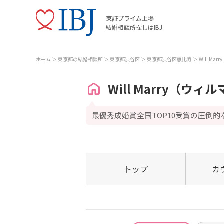
東証プライム上場
結婚相談所探しはIBJ
ホーム
東京都の結婚相談所
東京都渋谷区
東京都渋谷区恵比寿
Will Ma
Will Marry（ウィ
最優秀成婚賞全国TOP10受賞の圧倒的
トップ
カ