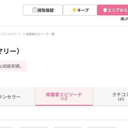
閲覧履歴
キープ
エリアから
IB
rry（ウィルマリー）
成婚者エピソード一覧
ルマリー）
な成婚実績。
クチコ
成婚者
エピソード
ウン
セラー
(32)
(47)