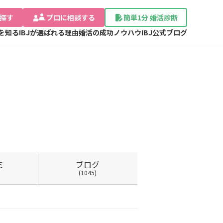
探す
プロに相談する
簡単1分 婚活診断
Jを知る
IBJが選ばれる理由
婚活の成功ノウハウ
IBJ公式ブログ
ミ
ブログ
(1045)