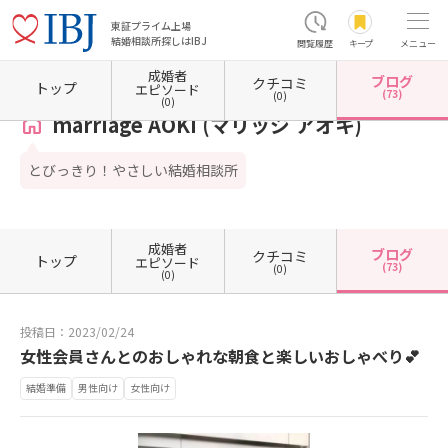
東証プライム上場
結婚相談所探しはIBJ
閲覧履歴
キープ
メニュー
成婚者
ブログ
クチコミ
ホーム
静岡県の結婚相談所
静岡県静岡市
静岡県静岡市葵区
marriage AOKI (マリッ
トップ
エピソード
(73)
(0)
(0)
marriage AOKI (マリッジ アオキ)
とびっきり！やさしい結婚相談所
成婚者
ブログ
クチコミ
トップ
エピソード
(73)
(0)
(0)
投稿日：2023/02/24
女性会員さんとのおしゃれな朝食と楽しいおしゃべり💕
結婚準備
男性向け
女性向け