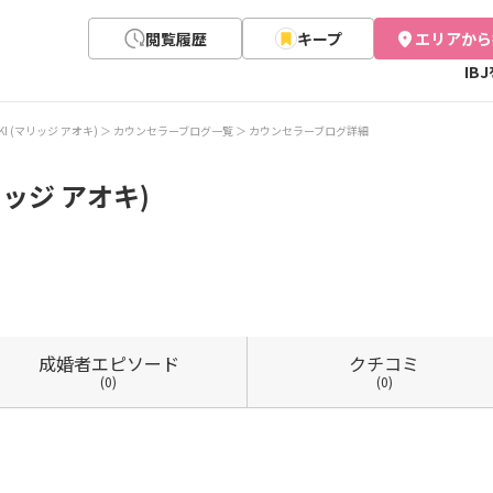
閲覧履歴
キープ
エリアから
IB
AOKI (マリッジ アオキ)
カウンセラーブログ一覧
カウンセラーブログ詳細
マリッジ アオキ)
成婚者
エピソード
クチコミ
(0)
(0)