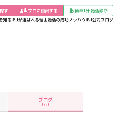
探す
プロに相談する
簡単1分 婚活診断
Jを知る
IBJが選ばれる理由
婚活の成功ノウハウ
IBJ公式ブログ
ブログ
(73)