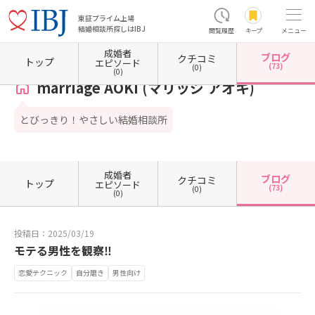
東証プライム上場
結婚相談所探しはIBJ
閲覧履歴
キープ
メニュー
成婚者
ブログ
クチコミ
ホーム
静岡県の結婚相談所
静岡県静岡市
静岡県静岡市葵区
marriage AOKI (マリッ
トップ
エピソード
(73)
(0)
(0)
marriage AOKI (マリッジ アオキ)
とびっきり！やさしい結婚相談所
成婚者
ブログ
クチコミ
トップ
エピソード
(73)
(0)
(0)
投稿日：2025/03/19
モテる男性を観察‼️
恋愛テクニック
自分磨き
男性向け