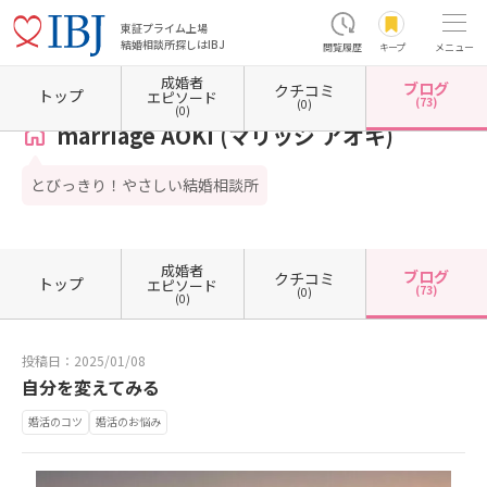
東証プライム上場
結婚相談所探しはIBJ
閲覧履歴
キープ
メニュー
成婚者
ブログ
クチコミ
ホーム
静岡県の結婚相談所
静岡県静岡市
静岡県静岡市葵区
marriage AOKI (マリッ
トップ
エピソード
(73)
(0)
(0)
marriage AOKI (マリッジ アオキ)
とびっきり！やさしい結婚相談所
成婚者
ブログ
クチコミ
トップ
エピソード
(73)
(0)
(0)
投稿日：2025/01/08
自分を変えてみる
婚活のコツ
婚活のお悩み