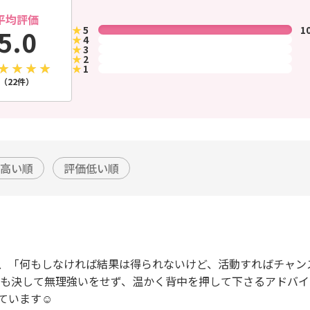
平均評価
★
5
1
5.0
★
4
★
3
★
2
★
1
（22件）
高い順
評価低い順
、「何もしなければ結果は得られないけど、活動すればチャン
中も決して無理強いをせず、温かく背中を押して下さるアドバ
います☺️