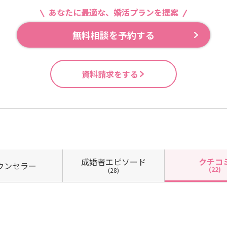
あなたに最適な、婚活プランを提案
無料相談を予約する
資料請求をする
成婚者
エピソード
クチコ
ウン
セラー
(22)
(28)