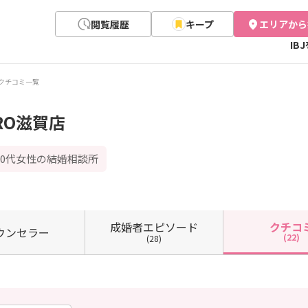
閲覧履歴
キープ
エリアから
IB
クチコミ一覧
RO滋賀店
30代女性の結婚相談所
成婚者
エピソード
クチコ
ウン
セラー
(22)
(28)