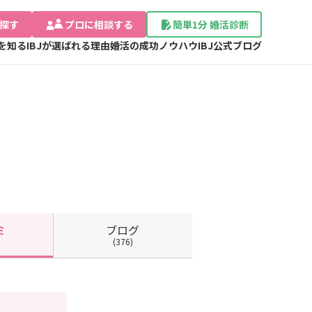
探す
プロに相談する
簡単1分 婚活診断
Jを知る
IBJが選ばれる理由
婚活の成功ノウハウ
IBJ公式ブログ
ブログ
ミ
(376)