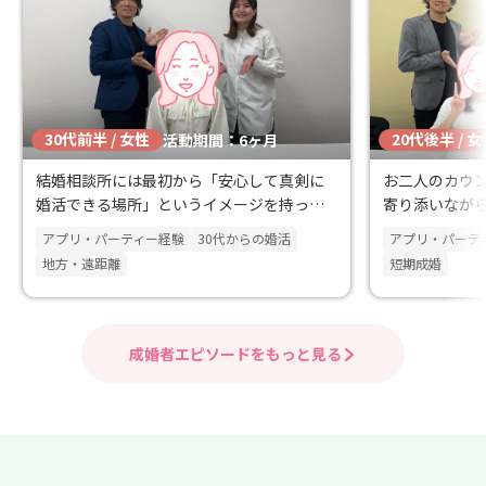
30代前半 / 女性
20代後半 / 
活動期間：6ヶ月
結婚相談所には最初から「安心して真剣に
お二人のカウ
婚活できる場所」というイメージを持って
寄り添いなが
いました。
サポートして
アプリ・パーティー経験
30代からの婚活
アプリ・パーテ
地方・遠距離
短期成婚
成婚者エピソードをもっと見る