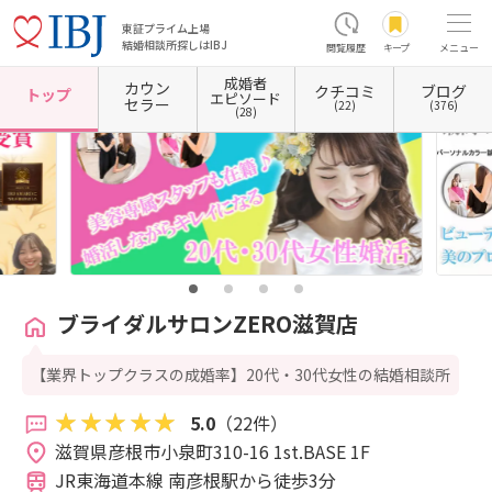
東証プライム上場
結婚相談所探しはIBJ
閲覧履歴
キープ
メニュー
成婚者
カウン
クチコミ
ブログ
ホーム
滋賀県の結婚相談所
滋賀県彦根市
ブライダルサロンZERO滋賀店
トップ
エピソード
セラー
(22)
(376)
(28)
ブライダルサロンZERO滋賀店
【業界トップクラスの成婚率】20代・30代女性の結婚相談所
5.0
（22件）
滋賀県彦根市小泉町310-16 1st.BASE 1F 
JR東海道本線 南彦根駅から徒歩3分