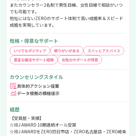
またカウンセラー2名制で男性目線、女性目線で相談がいつ
でも可能です。
他社にはないZEROのサポート体制で高い成婚率＆スピード
成婚を実現しています。
性格・得意なサポート
いつでもポジティブ
頼りがいがある
ズバッとアドバイス
豊富な婚活サポート経験
女性のサポートが得意
カウンセリングスタイル
具体的アクション提案
データ根拠の積極提示
経歴
【受賞歴・実績】
☆IBJ AWARD 10期連続オール受賞
☆IBJ AWARDをZERO四日市店・ZERO名古屋店・ZERO岐阜