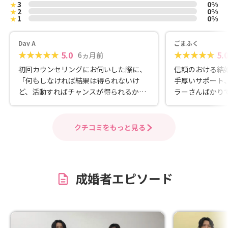
3
0%
★
2
0%
★
1
0%
★
Day A
ごまふく
5.0
5.
6ヵ月前
初回カウンセリングにお伺いした際に、
信頼のおける結
「何もしなければ結果は得られないけ
手厚いサポート
ど、活動すればチャンスが得られるかも
ラーさんばかり
しれない」という言葉に励まされて入会
しました。 活動中も決して無理強いをせ
ず、温かく背中を押して下さるアドバイ
クチコミをもっと見る
スを下さり、そのおかげで素敵な方と成
婚退会する事が出来ました！感謝してい
ます☺️
成婚者エピソード