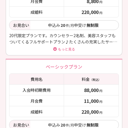
8,800
月会費
円
220,000
成婚料
円
お見合い
申込み
20
申受け
無制限
件/月
20代限定プランです。カウンセラー2名制、美容スタッフも
ついてくるフルサポートプラン♪たくさんの充実したサービ
ス、サポートあり！
もっと見る
ベーシックプラン
費用名
料金
（税込）
88,000
入会時初期費用
円
11,000
月会費
円
220,000
成婚料
円
お見合い
申込み
20
申受け
無制限
件/月