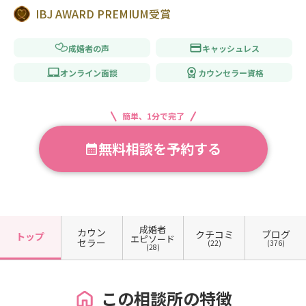
IBJ AWARD PREMIUM受賞
成婚者の声
キャッシュレス
オンライン面談
カウンセラー資格
簡単、1分で完了
無料相談を予約する
成婚者
カウン
クチコミ
ブログ
トップ
エピソード
セラー
(22)
(376)
(28)
この相談所の特徴