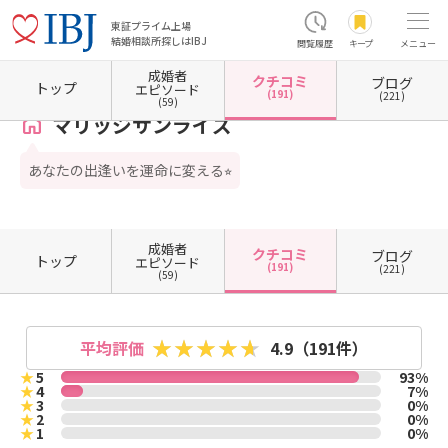
東証プライム上場
結婚相談所探しはIBJ
閲覧履歴
キープ
メニュー
成婚者
クチコミ
ブログ
ホーム
宮城県の結婚相談所
宮城県仙台市
マリッジサンライズ
クチコミ一覧
トップ
エピソード
(191)
(221)
(59)
マリッジサンライズ
あなたの出逢いを運命に変える⭐︎
成婚者
クチコミ
ブログ
トップ
エピソード
(191)
(221)
(59)
平均評価
4.9
（191件）
★
5
93%
★
4
7%
★
3
0%
★
2
0%
★
1
0%