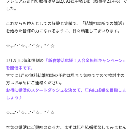
プレミアム部門の取得は全国2,091社中491社（取得率23.4%）で
した。
これからも仲人としての経験と実績で、「結婚相談所での婚活」
を始めた皆様の力になれるように、日々精進してまいります。
☆.｡.:*･ﾟ☆.｡.:*･ﾟ☆.｡.:*･ﾟ☆
1月2月は毎年恒例の
『新春婚活応援！入会金無料キャンペーン』
を開催中です。
すでに1月の無料結婚相談の予約は埋まり気味ですので検討中の
方はお早めにご連絡ください。
お得に婚活のスタートダッシュを決めて、年内に成婚を目指しま
しょう♪
☆.｡.:*･ﾟ☆.｡.:*･ﾟ☆.｡.:*･ﾟ☆
本気の婚活にご興味のある方、まずは無料結婚相談してみません