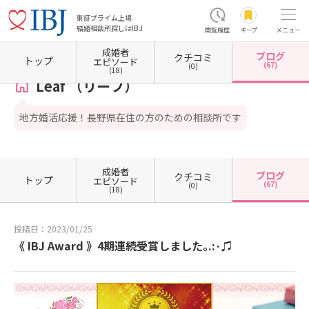
東証プライム上場
結婚相談所探しはIBJ
閲覧履歴
キープ
メニュー
成婚者
ブログ
クチコミ
ホーム
長野県の結婚相談所
長野県飯田市
Leaf （リーフ）
カウンセラーブログ一覧
トップ
エピソード
(67)
(0)
(18)
Leaf （リーフ）
地方婚活応援！長野県在住の方のための相談所です
成婚者
ブログ
クチコミ
トップ
エピソード
(67)
(0)
(18)
投稿日：2023/01/25
《 IBJ Award 》4期連続受賞しました｡.:·♫