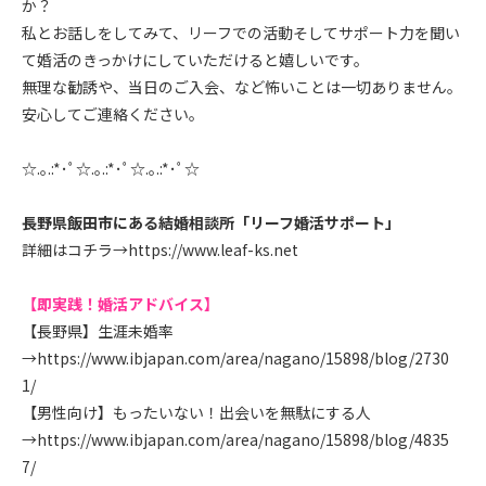
か？
私とお話しをしてみて、リーフでの活動そしてサポート力を聞い
て婚活のきっかけにしていただけると嬉しいです。
無理な勧誘や、当日のご入会、など怖いことは一切ありません。
安心してご連絡ください。
☆.｡.:*･ﾟ☆.｡.:*･ﾟ☆.｡.:*･ﾟ☆
長野県飯田市にある結婚相談所「リーフ婚活サポート」
詳細はコチラ→
https://www.leaf-ks.net
【即実践！婚活アドバイス】
【長野県】生涯未婚率
→
https://www.ibjapan.com/area/nagano/15898/blog/2730
1/
【男性向け】もったいない！出会いを無駄にする人
→
https://www.ibjapan.com/area/nagano/15898/blog/4835
7/