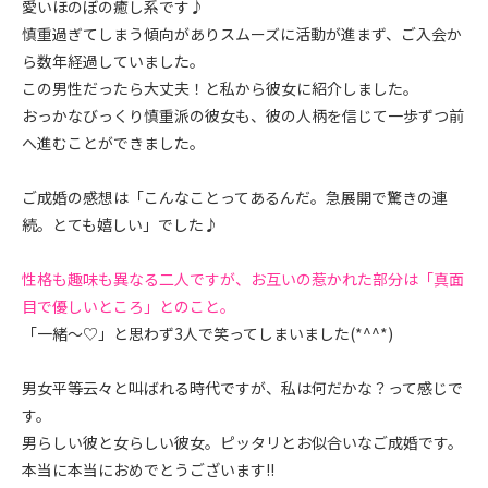
愛いほのぼの癒し系です♪
慎重過ぎてしまう傾向がありスムーズに活動が進まず、ご入会か
ら数年経過していました。
この男性だったら大丈夫！と私から彼女に紹介しました。
おっかなびっくり慎重派の彼女も、彼の人柄を信じて一歩ずつ前
へ進むことができました。
ご成婚の感想は「こんなことってあるんだ。急展開で驚きの連
続。とても嬉しい」でした♪
性格も趣味も異なる二人ですが、お互いの惹かれた部分は「真面
目で優しいところ」とのこと。
「一緒〜♡」と思わず3人で笑ってしまいました(*^^*)
男女平等云々と叫ばれる時代ですが、私は何だかな？って感じで
す。
男らしい彼と女らしい彼女。ピッタリとお似合いなご成婚です。
本当に本当におめでとうございます!!