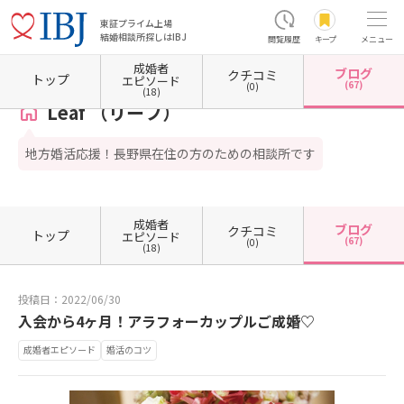
東証プライム上場
結婚相談所探しはIBJ
閲覧履歴
キープ
メニュー
成婚者
ブログ
クチコミ
ホーム
長野県の結婚相談所
長野県飯田市
Leaf （リーフ）
カウンセラーブログ一覧
トップ
エピソード
(67)
(0)
(18)
Leaf （リーフ）
地方婚活応援！長野県在住の方のための相談所です
成婚者
ブログ
クチコミ
トップ
エピソード
(67)
(0)
(18)
投稿日：2022/06/30
入会から4ヶ月！アラフォーカップルご成婚♡
成婚者エピソード
婚活のコツ