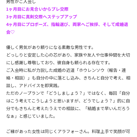
男性がご入会し
1ヶ月目にお見合いからプレ交際
3ヶ月目に真剣交際へステップアップ
4ヶ月目にプロポーズ、指輪選び、両家へご挨拶、そして成婚退
会♡
優しく男気があり頼りになる素敵な男性です。
どっしりと安定した心の芯があり、家族や友人や仕事仲間を大切
にし感謝し尊敬しており、彼自身も頼られる存在です。
ご入会時に私が力説した成婚の近道「ホウレンソウ（報告・連
絡・相談）」も自分の中に落とし込み、きちんと自分で考え、相
談し、アドバイスを即実践。
ただのノープランで「どうしましょう？」ではなく、毎回「自分
はこう考えてこうしようと思いますが、どうでしょう？」的に自
分でもきちんと考えたうえでの相談に、「結婚まで早いんだろう
なぁ」と感じていました。
ご縁があった女性は同じくアラフォーさん。料理上手で笑顔が可