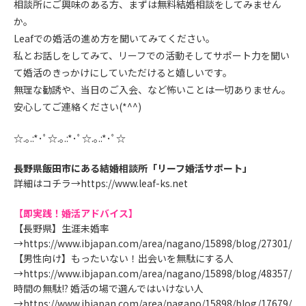
相談所にご興味のある方、まずは無料結婚相談をしてみません
か。
Leafでの婚活の進め方を聞いてみてください。
私とお話しをしてみて、リーフでの活動そしてサポート力を聞い
て婚活のきっかけにしていただけると嬉しいです。
無理な勧誘や、当日のご入会、など怖いことは一切ありません。
安心してご連絡ください(*^^)
☆.｡.:*･ﾟ☆.｡.:*･ﾟ☆.｡.:*･ﾟ☆
長野県飯田市にある結婚相談所「リーフ婚活サポート」
詳細はコチラ→
https://www.leaf-ks.net
【即実践！婚活アドバイス】
【長野県】生涯未婚率
→
https://www.ibjapan.com/area/nagano/15898/blog/27301/
【男性向け】もったいない！出会いを無駄にする人
→
https://www.ibjapan.com/area/nagano/15898/blog/48357/
時間の無駄!? 婚活の場で選んではいけない人
→
https://www.ibjapan.com/area/nagano/15898/blog/17679/