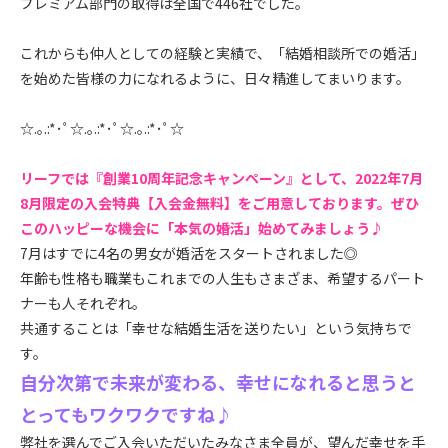
プレミアム部門の取得は全国で446社でした。
これからも仲人としての経験と実績で、「結婚相談所での婚活」
を始めた皆様の力になれるように、日々精進してまいります。
☆.｡.:*･ﾟ☆.｡.:*･ﾟ☆.｡.:*･ﾟ☆
リーフでは『創業10周年記念キャンペーン』として、2022年7月
8月限定の入会特典【入会金無料】をご用意しております。ぜひ
このハッピーな機会に「本気の婚活」始めてみましょう♪
7月はすでに4名の男女が婚活をスタートされました◎
年齢も性格も職業もこれまでの人生もさまざま、希望するパート
ナーも人それぞれ。
共通することは「幸せな結婚生活を送りたい」という気持ちで
す。
自分次第で未来が変わる、幸せになれると思うと
とってもワクワクですね♪
弊社を選んでご入会いただいたみなさま全員が、望んだ幸せを手