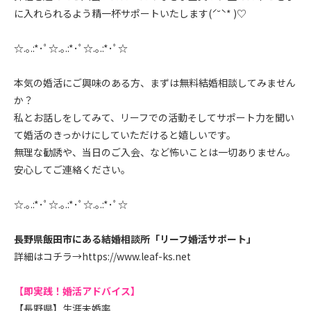
に入れられるよう精一杯サポートいたします(ˊ˘ˋ* )♡
☆.｡.:*･ﾟ☆.｡.:*･ﾟ☆.｡.:*･ﾟ☆
本気の婚活にご興味のある方、まずは無料結婚相談してみません
か？
私とお話しをしてみて、リーフでの活動そしてサポート力を聞い
て婚活のきっかけにしていただけると嬉しいです。
無理な勧誘や、当日のご入会、など怖いことは一切ありません。
安心してご連絡ください。
☆.｡.:*･ﾟ☆.｡.:*･ﾟ☆.｡.:*･ﾟ☆
長野県飯田市にある結婚相談所「リーフ婚活サポート」
詳細はコチラ→
https://www.leaf-ks.net
【即実践！婚活アドバイス】
【長野県】生涯未婚率