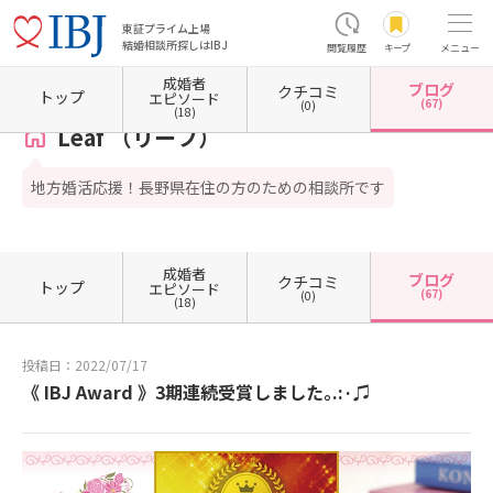
東証プライム上場
結婚相談所探しはIBJ
閲覧履歴
キープ
メニュー
成婚者
ブログ
クチコミ
ホーム
長野県の結婚相談所
長野県飯田市
Leaf （リーフ）
カウンセラーブログ一覧
トップ
エピソード
(67)
(0)
(18)
Leaf （リーフ）
地方婚活応援！長野県在住の方のための相談所です
成婚者
ブログ
クチコミ
トップ
エピソード
(67)
(0)
(18)
投稿日：2022/07/17
《 IBJ Award 》3期連続受賞しました｡.:·♫