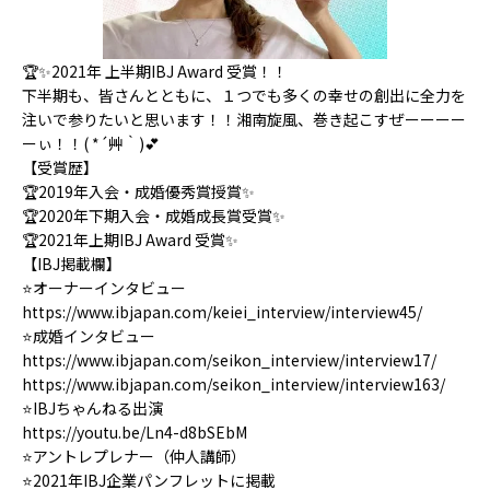
🏆✨2021年 上半期IBJ Award 受賞！！
下半期も、皆さんとともに、１つでも多くの幸せの創出に全力を
注いで参りたいと思います！！
湘南旋風、巻き起こすぜーーーー
ーぃ！！( *´艸｀)💕
【受賞歴】
🏆2019年入会・成婚優秀賞授賞✨
🏆2020年下期入会・成婚成長賞受賞✨
🏆2021年上期IBJ Award 受賞✨
【IBJ掲載欄】
⭐️オーナーインタビュー
https://www.ibjapan.com/keiei_interview/interview45/
⭐️成婚インタビュー
https://www.ibjapan.com/seikon_interview/interview17/
https://www.ibjapan.com/seikon_interview/interview163/
⭐️IBJちゃんねる出演
https://youtu.be/Ln4-d8bSEbM
⭐️アントレプレナー（仲人講師）
⭐️2021年IBJ企業パンフレットに掲載