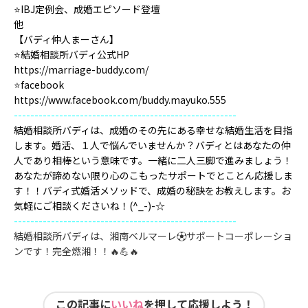
⭐️IBJ定例会、成婚エピソード登壇
他
【バディ仲人まーさん】
⭐️結婚相談所バディ公式HP
https://marriage-buddy.com/
⭐️facebook
https://www.facebook.com/buddy.mayuko.555
------------------------------------------------------
結婚相談所バディは、成婚のその先にある幸せな結婚生活を目指
します。婚活、１人で悩んでいませんか？バディとはあなたの仲
人であり相棒という意味です。一緒に二人三脚で進みましょう！
あなたが諦めない限り心のこもったサポートでとことん応援しま
す！！バディ式婚活メソッドで、成婚の秘訣をお教えします。お
気軽にご相談くださいね！(^_-)-☆
------------------------------------------------------
結婚相談所バディは、湘南ベルマーレ⚽️
サポートコーポレーショ
ンです！完全燃湘！！
🔥💪🔥
この記事に
いいね
を押して応援しよう！