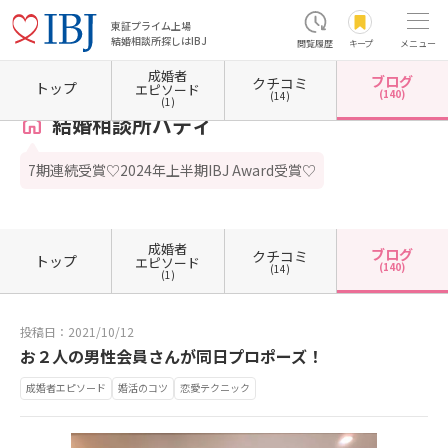
東証プライム上場
結婚相談所探しはIBJ
閲覧履歴
キープ
メニュー
成婚者
ブログ
クチコミ
ホーム
神奈川県の結婚相談所
神奈川県平塚市
結婚相談所バディ
カウンセラーブログ
トップ
エピソード
(140)
(14)
(1)
結婚相談所バディ
7期連続受賞♡2024年上半期IBJ Award受賞♡
成婚者
ブログ
クチコミ
トップ
エピソード
(140)
(14)
(1)
投稿日：2021/10/12
お２人の男性会員さんが同日プロポーズ！
成婚者エピソード
婚活のコツ
恋愛テクニック