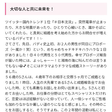
大切な人と共に未来を！
ツイッター国内トレンド１位『
＃日本沈没
』。突然電車が止まっ
たり、大きな地震があったり、ひとりで心細いとき、誰かそばに
いてくれたら、と真剣に結婚を考え始めた方からお問合せが増え
ているバディです！！✨
さてさて、先日、バディ史上初、お２人の男性が同日にプロポー
ズ（←嵐か！笑）という、めちゃめちゃドキドキハラハラな１日
がありました！😍４０代男性と５０代男性。幸せプロポーズ報告
が届いた時には、よっしゃーー！と湘南の海に叫んだのは言うま
でもない😂💕そこにはドラマよりドラマな成婚ストーリーがあり
ました。
５６歳のSさんは、４歳年下のお相手と交際５ヶ月でご成婚とな
りました！昨日、人生の大先輩であるSさんと成婚報告会でお会
いした時、とても素敵なお話しをお伺い出来ました。Sさんと初
めてお会いした時、お仕事の分野はとてもスペシャリストだけれ
ど、恋愛はほぼ経験がないと仰っていて、人一倍シャイなご性格
も加わりなかなか厳しい道のりになると感じました。その時のこ
とをお話しすると、そうですよね、この２年間の活動は私にとっ