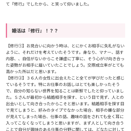
て『修行』でしたから、と笑って仰いました。
婚活は『修行』！？？
【修行①】お見合いに向かう時は、とにかくお相手に失礼がない
ように、それだけを考えていたそうです。身なり、マナー、話す
内容、、自信がないからこそ謙虚に丁寧に、そう心がけ向き合っ
た姿勢がお相手に届いていたことでしょう。交際成立率がとても
高かった所以だと思います。
【修行②】３６人の女性に出会えたこと全てが学びだったと感じ
ているそうです。特にお仕事のお話しはとても楽しかったそう
で、自分の知らない世界を知ることは新鮮でしたと仰っていまし
た。Ｓさんが最初から結婚相手を探す、という目で見ず、人との
出会いとして向き合ったからこそと思います。結婚相手を探す目
で見てしまうと、好みのタイプでなかった場合、相手の嫌な部分
が見えてしまった場合、仕事の話、趣味の話をされても全く耳に
入ってこなくなってしまうと思いますが、まず人として向き合う
ことで自分が興味のある仕事の分野に関しては、どなたに対して