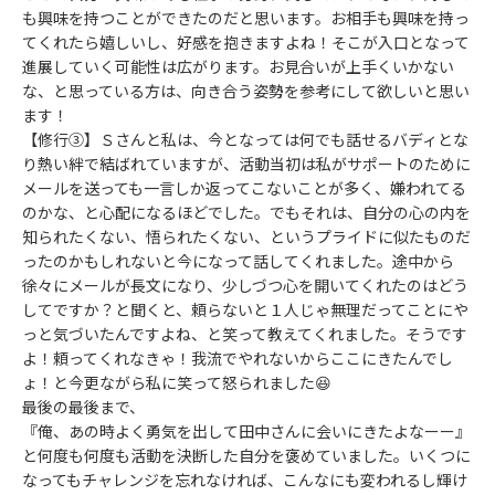
も興味を持つことができたのだと思います。お相手も興味を持っ
てくれたら嬉しいし、好感を抱きますよね！そこが入口となって
進展していく可能性は広がります。お見合いが上手くいかない
な、と思っている方は、向き合う姿勢を参考にして欲しいと思い
ます！
【修行③】Ｓさんと私は、今となっては何でも話せるバディとな
り熱い絆で結ばれていますが、活動当初は私がサポートのために
メールを送っても一言しか返ってこないことが多く、嫌われてる
のかな、と心配になるほどでした。でもそれは、自分の心の内を
知られたくない、悟られたくない、というプライドに似たものだ
ったのかもしれないと今になって話してくれました。途中から
徐々にメールが長文になり、少しづつ心を開いてくれたのはどう
してですか？と聞くと、頼らないと１人じゃ無理だってことにや
っと気づいたんですよね、と笑って教えてくれました。そうです
よ！頼ってくれなきゃ！我流でやれないからここにきたんでし
ょ！と今更ながら私に笑って怒られました😆
最後の最後まで、
『俺、あの時よく勇気を出して田中さんに会いにきたよなーー』
と何度も何度も活動を決断した自分を褒めていました。いくつに
なってもチャレンジを忘れなければ、こんなにも変われるし輝け