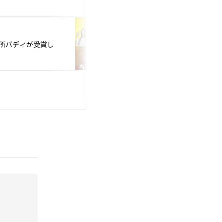
投稿日：2022.07.11
相談所バディが受賞し
６月ジューンブライ
でとう♡＾＾