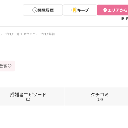
閲覧履歴
キープ
エリアから
IB
ラーブログ一覧
カウンセラーブログ詳細
d受賞♡
成婚者
エピソード
クチコミ
(1)
(14)