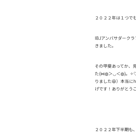
２０２２年は１つで
IBJアンバサダーク
きました。
その甲斐あってか、
た(⋈◍＞◡＜◍)。
りました😆）本当に
げです！ありがとう
２０２２年下半期も