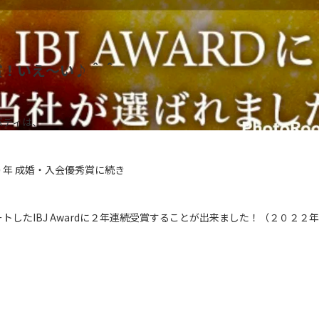
賞！いえ～い♪＾＾
バディは、
年 成婚・入会優秀賞に続き
トしたIBJ Awardに２年連続受賞することが出来ました！（２０２２