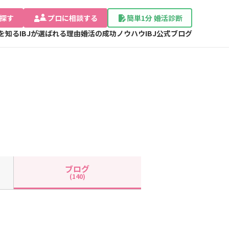
探す
プロに相談する
簡単1分 婚活診断
Jを知る
IBJが選ばれる理由
婚活の成功ノウハウ
IBJ公式ブログ
ブログ
(140)