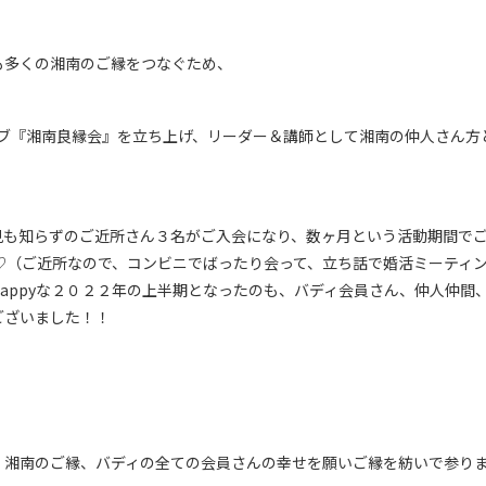
も多くの湘南のご縁をつなぐため、
ラブ『湘南良縁会』を立ち上げ、リーダー＆講師として湘南の仲人さん方
見も知らずのご近所さん３名がご入会になり、数ヶ月という活動期間で
✧♡（ご近所なので、コンビニでばったり会って、立ち話で婚活ミーティ
happyな２０２２年の上半期となったのも、バディ会員さん、仲人仲間、
ございました！！
、湘南のご縁、バディの全ての会員さんの幸せを願いご縁を紡いで参り