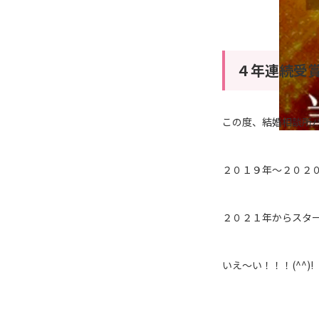
４年連続受
この度、結婚相談所
２０１９年～２０２０
２０２１年からスター
いえ～い！！！(^^)!