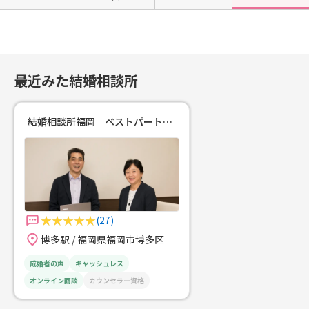
ます❣
い環境にいたら、ご縁があるはずも
ないというのが、残念ながら現状の
ようです。この現状を打破するに
は、自ら行動するしかありませんよ
ね！さあ『今から、ここから』、婚
最近みた結婚相談所
活をはじめましょう！あなたの行動
で、ご縁が生まれます。そのご縁を
私たちが繋ぎます。一緒に未来の扉
結婚相談所福岡 ベストパートナー
を開きましょう‼ホームページ http
s://www.kk-bestpartner.jp/ 当相談
所はあなたの婚活を応援していま
す❣
(27)
博多駅 / 福岡県福岡市博多区
成婚者の声
キャッシュレス
オンライン面談
カウンセラー資格