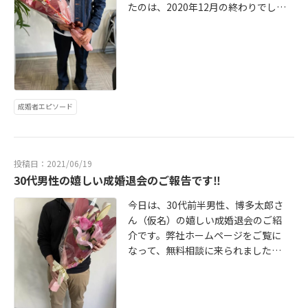
たのは、2020年12月の終わりでし
た。弊社ホームページをご覧になっ
て、最初から入会の意思をもってお
越しになられたので、その日に書類
の提出もいただき契約、登録をしま
した。その日から、6ヶ月での成婚退
会です。優一さんの婚活プランで
成婚者エピソード
は、6か月の婚活期間を想定してお
り、まさに思い描いた通りの婚活に
なりました。成婚に至った大きな要
因は、優一さんの誠実さ、素直さ、
投稿日：2021/06/19
研究熱心さによる戦略的な婚活にあ
30代男性の嬉しい成婚退会のご報告です‼
ると思っています。具体的には、ど
んなお相手とも真摯に向き合おうと
今日は、30代前半男性、博多太郎さ
される誠実さ。私たちからのアドバ
ん（仮名）の嬉しい成婚退会のご紹
イスを受け入れようとされる素直
介です。弊社ホームページをご覧に
さ。それに、さまざまな婚活情報誌
なって、無料相談に来られました。
やYouTubeなどで情報収集される研
太郎さんにお会いした時の印象は、
究熱心さです。【大まかな活動の流
学者肌の素敵な男性だという印象で
れ】①12月、1月をお見合い月間と
した。というのも、初回の無料相談