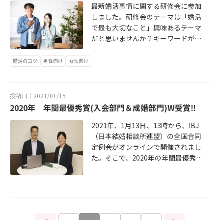
ます。そのお一人であったAさん。A
最新婚活事情に関する研修会に参加
関心がありますよ！」「あなたに共
す。そんな中、1月31日（日）に、
が深まります。「今度、一緒に聴い
と口癖のように言う妻がいます。今
さんは話が盛り上がったと感じたお
しました。研修会のテーマは「婚活
感していますよ！」という気持ちが
ご契約に来られた女性会員様に思い
てみたい・観てみたい」という言葉
朝、誕生日の息子にお祝いメッセー
見合いでも、お断りの返事が多く、
で最も大切なこと」興味あるテーマ
伝わり、さらに強い好印象となりま
がけない言葉をいただきました。そ
を引き出すような会話を心がけると
ジをLINEで送りました。「お誕生日
そのたびにショックを受けていまし
だと思いませんか？キーワードがレ
す。そういえば、少し前のデータで
れは、コロナ禍でお正月も実家に帰
いいですね！(4)スポーツ観戦野球や
おめでとう！20代最後の年、思いっ
た。そんなAさんと相談したのが、
スポンスです。みなさんは、レスポ
も首を縦に振るCGキャラを見るだけ
らず、一人ぼっちの生活が続いてた
サッカーといったスポーツ観戦を好
きり楽しんで充実した一年にしてく
話の内容よりもとにかく「笑顔」で
ンスという言葉を聞いたことがあり
で、人間は好感を示すというものが
婚活のコツ
男性向け
女性向け
とおっしゃる彼女が言った「なんだ
む男性は多いので、一緒に楽しめる
ださい。」昼過ぎ（昼休み）に、返
臨むという心がけの話です。その後A
ますか？基本的にレスポンスとは、
ありました。最近では、ロボットが
か実家に帰ってきたみたいです。」
のは好印象です。特別にファンでな
信があり、「29歳になれました。あ
さんは「笑顔」を意識して生活し、
反応・応答・返事という意味で何か
首を縦に振って（うなずいて)迎えて
という言葉です。なんとも嬉しい言
くても、「テレビで見ているだけだ
りがとう！楽しめるように頑張って
お見合いに臨むようになってから、
を質問した際「レスポンスがよい
くれるホテルや施設も珍しくありま
葉でした。嬉しくて涙が出ました
投稿日：2021/01/15
けど」「あんまり詳しくないけど」
いくね」ちなみに、妻もLINEしてい
お相手から「交際希望」のお返事を
（早い）」「レスポンスが悪い（遅
せんね。きっと「うなずき」が人間
（笑）「実家」は、誰にとっても落
2020年 年間最優秀賞(入会部門＆成婚部門)W受賞‼
という程度でも問題ありません。
ました。「生まれてきてくれてあり
もらうことが多くなり、「笑顔」の
い）」などとかいうように使われる
に与える好感度がわかっているから
ち着ける場所であり、安らげる場所
「興味はあるけど、そこまで詳しく
がとう」息子の返信は「産んでくれ
効果に驚いておられました。当社会
のが一般的です。さて、婚活に最も
でしょう！この「うなずき」と「ほ
2021年、1月13日、13時から、IBJ
であり、居心地のいい場所であるの
はない」という程度なら、「もっと
てありがとう」母親には絶対かない
員様で、お見合い後に、お相手から
大切なこと。それは《レスポンスの
ほえみ」の組み合わせのことを、研
（日本結婚相談所連盟）の全国合同
ではないでしょうか。そんな温かい
教えてあげたい！」と血が騒ぐ男性
ませんね(^▽^)/さて、婚活をしてい
「交際希望」のお返事をもらう人の
早さ》です。婚活において、レスポ
究者は「スマイル・ノッド・カップ
定例会がオンラインで開催されまし
場所に例えてもらった「実家に帰っ
もいるかもしれません。(5)ゲームゲ
るみなさん。今日は、子を持つ親の
共通点、それは「笑顔」です。「笑
ンスの遅さは致命傷といっても過言
リング」（笑顔・うなずき・結合）
た。そこで、2020年の年間最優秀賞
てきたみたい」という言葉を私たち
ームやアニメが趣味だと「オタク」
代表になったつもりで親の気持ちを
顔」こそが、好感度アップにつなが
ではありません。お見合いの申し込
と呼んでいます。というわけで、
の発表がありました。会員数100人
は大切にしていきたいと思いまし
なイメージを持たれたのは昔の話。
代弁させてください。親の願いは、
るたった一つの方法です。ホームペ
みや返事においてもレスポンスの早
「相手から好かれたい！」「その場
以上の部と、100人未満の部に分か
た。同時にコロナ禍で、私たちが目
最近はすっかり一般化していて、ゲ
子どもが幸せな人生を歩んでくれる
ージ https://www.kk-bestpartner.j
さが求められます。ましてや、交際
の空気をよくしたい！」と思うな
れて、それぞれ入会部門・成婚部門
指す結婚相談所像を教えてもらった
ームを共通の趣味として結婚に至っ
ことだけです。ただそれだけです。
p/ 当相談所はあなたの婚活を応援し
がスタートしたら、お相手とのやり
ら、この「笑顔」と「うなずき」の
におけるTOP30の発表です。弊社
ような気がしています。婚活には大
たカップルや、オンラインゲームで
我が子が結婚しようが結婚するまい
ています❣
とりで、レスポンスの悪い（遅い）
最強の組み合わせ「スマイル・ノッ
は、会員数100人未満の部におい
変なパワーがいります。そんな婚活
出会って結婚する人もいるくらいで
が、離婚しようが再婚しようが、一