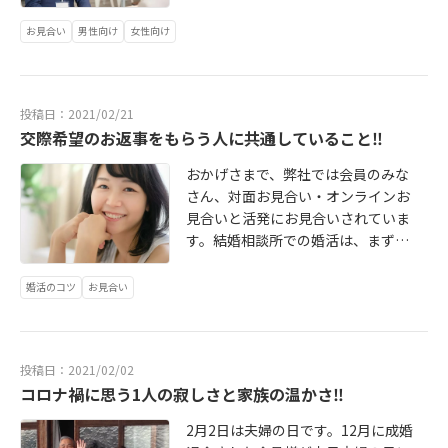
して「笑顔」にプラス「〇〇〇〇」
ます。その結果、むやみに婚活をし
ても気を遣わない居心地の良さが決
ラー（妻）は、お相手の男性とお会
ちろん、あらゆる出会いの場で交わ
さて、「〇〇〇〇」とは何だと思い
ていても時間が経過していくだけだ
め手になったようです。末永くお幸
お見合い
男性向け
女性向け
いしています。妻曰く、「この人と
される会話のひとつです。意中の男
ますか？実際に、香港で行われた研
と感じ、戦略的な婚活を心がけたの
せに‼ホームページ https://www.kk-
は合うと直感した」と言います。ほ
性と趣味が合い、仲良くなれたら嬉
究、調査があります。259人の本物
です。成婚の時期を明確に定め、そ
bestpartner.jp/ 当相談所はあなたの
んとかな？（笑）実をいうと、その
しいですし会話も弾みますよね。し
の俳優さんたちを雇い、相手に好印
の目標を達成するための過程をシミ
婚活を応援しています❣
日、陽子さんはもう一人他の方とお
かし、それだけではなく 趣味の話題
投稿日：2021/02/21
象を与える表情やしぐさの研究、実
ュレーションし、実践した結果の成
見合いしています。残念ながら、そ
には「結婚したらこんな感じか
交際希望のお返事をもらう人に共通していること‼
験、調査を行ったそうです。例えば
婚でした。ほんとうにおめでとうご
の方とはご縁がなくお断りしました
な……」と相手に想像させ、結婚生
①ディシェンヌ・スマイルで笑う。
ざいます。末永くお幸せに‼ホームペ
が、これも、今になって考えると運
活に関する価値観を共有できるとい
おかげさまで、弊社では会員のみな
(本物の笑顔）②口元だけ広げて笑
ージ https://www.kk-bestpartner.j
命の人との出会いを決定的なものに
う可能性があります。実際の趣味を
さん、対面お見合い・オンラインお
う。(目が笑ってない偽の笑顔）③笑
p/ 当相談所はあなたの婚活を応援し
したのかもしれないタイミングだっ
偽る必要はありませんが、どんな趣
見合いと活発にお見合いされていま
うと同時に、顔を動かす（顔を小刻
ています❣
たと感じます。もう一つ、お見合い
味だと好印象を持ってもらえるの
す。結婚相談所での婚活は、まずは
みに揺らしたり、逆にゆっくりうな
申し受けをしてくださったお相手の
か、そして、結婚生活をイメージし
「お見合い」からスタートします。
ずいたりetc）※①のディシェンヌ・
方のタイミングです。後に陽子さん
てもらいやすいのかをお伝えできれ
初対面の男女が初めてお会いするお
婚活のコツ
お見合い
スマイルとは、口角が上がって歯が
に話を聞いてわかったことですが、
ばと思います。男性にモテる女性の
見合いの場は、緊張と同時に不安や
見えるだけでなく、ほほを持ち上げ
お相手の方はかなり長い期間婚活さ
趣味（一般的かつ弊社独自の分析に
期待が入り混じった特別なシチュエ
るための筋肉を使うせいで目の周り
れていて、少し前に、交際中だった
よる）(1)料理なんといっても大人気
ーションです。そして、大切な出会
に「笑いじわ」ができるような笑顔
方とお別れしたばかりだったという
なのが料理です。手の込んだものよ
投稿日：2021/02/02
いの場、ご縁のはじまりでもありま
を意味してます。実験の内容は、俳
のです。陽子さんのお見合い申し込
りも家庭料理のほうが好印象で、日
コロナ禍に思う1人の寂しさと家族の温かさ‼
す。弊社では、お見合いを数多くす
優さんたちに顧客サービスの従業員
みのタイミングが、少し早かった
常的にパパッと自炊していること
ること、できるだけたくさんの人と
の役割をあてがって、参加者の男女
2月2日は夫婦の日です。12月に成婚
ら、おそらく申し受けはしていない
や、節約や家計管理につながってい
お会いすることをお勧めしていま
に対していろんな表情で接するよう