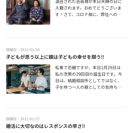
退会された会員様が本日夫婦の日に
だろうと。また、申し込みのタイミ
ることなどが伝わればベストです！
す。お見合いはどうしても、緊張し
に指示。その様子はすべて動画で撮
入籍されます。おめでとうございま
ングが遅くても、お見合いが成立し
あまり得意でない人は「レシピサイ
ます。顔もこわばります。事前に用
影されて、「どの表情とボディラン
す！さて、コロナ禍に、弊社への入
ていたかどうかはわかりませんよ
トを見て、作ってみるのが好き」
意していた話も吹っ飛んで頭の中が
ゲージを使うと一番現場の雰囲気が
会希望の問い合わせが急増していま
ね。初めてのお見合いのお相手が運
「お母さんに習って練習中」と言う
真っ白になる人も少なくありません
良くなるのか？」ということを後か
す。弊社としては、有難いことです
命の人となった陽子さん。もちろん
のも良いでしょう。(2)ウォーキング
（笑）また、話が途切れて沈黙が続
ら分析したそうです。すると結果
が、急増の理由を推察してみまし
タイミングだけではなく、陽子さん
や散策2人で一緒にできるウォーキン
いたり、話題を探して焦ってしまっ
は、①こちらが笑顔だと相手もポジ
た。理由一つ目：一人の時間が増え
のひまわりのような明るさとお人柄
グは、好印象です。デートにも組み
て冷や汗が出たり、、、みなさんだ
ティブになり好印象を与える（当た
たこと。二つ目：自分の人生を真剣
が彼のハートを射止めたのは言うま
込みやすく、お金がかからず健康的
ったら、そんな時どうしますか？そ
投稿日：2021/01/30
り前ですよね(^▽^)/）②ニセ偽の笑
に考える時間ができたこと。三つ
でもありません。どうぞ末永くお幸
です。ウェアを持って行き、バドミ
んな窮地を救ってくれるのが「笑
子どもが思う以上に親は子どもの幸せを願う‼
顔は相手にすぐに見抜かれてしま
目：在宅勤務が多くなり意識が仕事
せに‼ホームページ https://www.kk-
ントンなど軽い運動をするのもいい
顔」です。みなさんも、お相手が
い、ポジティブな感情を引き起こさ
からプライベートへと変化したこ
bestpartner.jp/ 当相談所はあなたの
ですし、公園の草木を見て四季を感
私事で恐縮ですが、本日1月29日は
「笑顔」でいてくれたら、とりあえ
ず好印象を与えない。③デュシェン
と。四つ目：このままずっと一人の
婚活を応援しています❣
じる散策なんかも趣があっていいで
私の次男の29回目の誕生日です。今
ず安心でしょ（笑）ところがこの
ヌ・スマイル＋うなずきの組み合わ
生活が続くことに不安を感じたこ
すね。(3)音楽鑑賞・映画(DVD)鑑賞
日は、結婚相談所としてではなく、
「笑顔」！簡単なことのようです
せは、最高にポジティブな感情を引
と。実際に、無料相談に来られた方
知的で文化的な印象を持たれます。
子を持つ一人の親としての気持ちを
が、実は、普段の生活から意識して
き起こし、強烈な好印象を与える。
にお伺いしてみると上記のような理
「どんな音楽を聴くの？」という話
書かせてください。次男は、29歳独
心がけていないとなかなかできない
「笑顔」プラス「〇〇〇〇」の「〇
由が多いように感じます。コロナ禍
から、センスやライフスタイルが伝
身です。福岡を離れ遠く神奈川で一
人が多いようです。そればかりか、
〇〇〇」はもうお分かりですよね(^
で、1人の時間が増え、しみじみと独
わり、話が広がるメリットもありま
人暮らしをしています。コロナ禍
私は笑顔が苦手ですとか人前で笑う
▽^)/そうです！「〇〇〇〇」に入る
りの寂しさを実感したとおっしゃる
す。音楽や映画の好みのジャンルが
で、一人暮らしをしている息子を母
のはちょっと恥ずかしいという人は
のは「うなずき」です。「笑顔」だ
方々が、パートナーの必要性を感じ
投稿日：2021/01/27
相手と合えば最高ですが、合わなか
親は福岡でいつも心配しています。
意外に多いのです。当社会員様にも
けでも相手に好印象を与えますが、
婚活に大切なのはレスポンスの早さ‼
てお越しになります。家族の温かさ
ったとしても興味を持ってくれたら
毎日のように、息子は何を食べてい
笑顔が苦手という方はいらっしゃい
「うなずき」が加わると「あなたに
を求めるのも自然なことだと感じま
CDやDVDの貸し借りをすることで仲
るだろう？元気にしてるだろうか？