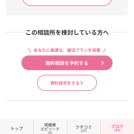
の婚活を応援しています❣
や電話でお話すればいいことです。
ておられる会員様はもちろん、これ
レスポンスがなかったり、あっても
から出会う方々の幸せのために、微
かなり遅かったりすると、相手は
力ながら全力でサポートさせていた
「ないがしろにされている」「大切
だきたいと思っております。さて、2
この相談所を検討している方へ
にされていない」と感じ、「信頼で
021年も1月15日、もう半月が過ぎま
きない人」と感じてしまうかもしれ
した。歳をとると月日の経過が早く
ません。反対に、レスポンスが早い
感じられるようです（笑）今、この
あなたに最適な、婚活プランを提案
と、お相手に対して「コミュニケー
瞬間を悔いのないように精一杯生き
ションがとりやすい」「大切にして
たいと思うのは私だけではないと思
無料相談を予約する
くれている」と感じて、そこから信
います(^▽^)/婚活をお考えのみなさ
頼関係が生まれるものです。婚活を
ん。若さを大切にしてください。20
するなら、『レスポンスを早く』を
代、30代、40代、50代、60代、それ
資料請求をする
忘れないでください！このブログを
ぞれの年代の男性、女性に共通して
読んでくださったみなさま。今か
言えるのが、みなさん今日が一番若
ら、ここから、常にレスポンスを意
いということです。若さは貴重で
識してください！そして、婚活をす
す。「結婚したい」と思うなら一日
るなら『レスポンスを早く』を実践
でも若い今日から婚活をはじめるべ
してくださいね(^▽^)/ホームページ
きです。今の時代、待っていても運
https://www.kk-bestpartner.jp/ 当
命の人は現れません。ましてや、仕
成婚者
ブログ
クチコミ
トップ
エピソード
相談所はあなたの婚活を応援してい
事と家の往復で異性との出会いのな
(89)
(27)
(5)