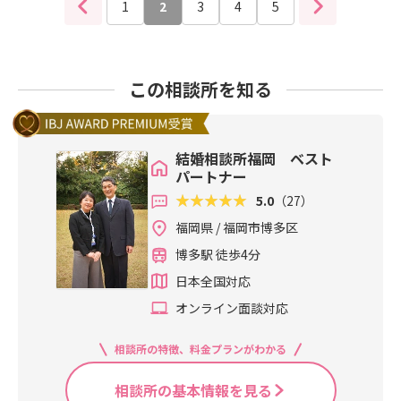
人とのお付き合いは、ストレス以外
ド・カップリング」を心がけましょ
て、全国2641社中、見事TOP30の年
1
2
3
4
5
を頑張る人たちを全力で応援できる
す。男性もゲーム好きが多いため、
生独身だろうが、そんなことは関係
の何物でもありません。レスポンス
う！これから、お見合いに臨むみな
間最優秀賞に輝きました。しかも、
場所でありたいと思いました。「実
話が盛り上がることが多いようで
ないのです。究極、親は子どもが生
の悪い（遅い）人とのお付き合いの
さんに、「スマイル・ノッド・カッ
入会部門・成婚部門のダブル受賞は
家」のように・・・落ち着ける、安
す。実際に弊社男性会員様も、ゲー
きてさえいてくれればそれでいいと
をされたことがある人は納得でしょ
プリング」を実践していただけると
九州では大分県の1社と弊社の2社だ
らげる、素の自分でいられる、何で
ムが縁で1月に成婚退会されました。
思っています。そして、我が子が幸
（笑）ところが、レスポンスの悪い
幸いです。※ちなみに、注意点で
けという結果に驚きしかありません
この相談所を知る
も話せる、居心地のいい相談所を目
ただし「深夜までゲームに没頭して
せに生きてくれることだけを願って
（遅い）人、当の本人は自分でその
す。①「作り笑い」は逆効果！(目が
でした。まさか、弊社がTOP30の最
指して‼ホームページ https://www.k
いる」「課金している」……となる
いるのです。ただ、私は29歳になる
遅さに気づいていない人がほとんど
笑ってないとダメ、面白いことを頭
優秀賞に選ばれるなんて夢にも思っ
k-bestpartner.jp/ 当相談所はあなた
と引かれてしまうこともあるので注
息子には、はやく結婚してほしいと
です。自分では、自分のペースでや
に浮かべながら笑顔の練習を！）②
ていなかったので年甲斐もなく夫婦
の婚活を応援しています❣
意が必要です。他には、旅行・掃
思っています(笑）結婚すると、いい
結婚相談所福岡 ベスト
っていて心地いいと感じている人も
早いうなずきも逆効果！（早いうな
で手を取り合って喜びました（笑）
除・ガーデニング・DIY・手芸・お菓
ことがたくさんあるよ。人生が豊か
パートナー
多いようです。ここで、ご自分のレ
ずきは神経質と思われるので、うな
何も、賞をとるために結婚相談所の
子作り・英会話なども好感を持たれ
になるよ。喜びが何倍にもなるよ。
スポンスはどうか振り返ってみては
5.0
（27）
ずきはゆっくり）ホームページ http
仕事をやっているわけではありませ
るでしょう！※大切なのは、好きな
と言いたい気持ちでいっぱいです。
いかがでしょうか？例えば、LINEの
s://www.kk-bestpartner.jp/ 当相談
んが、2020年を振り返り、私たちが
福岡県 / 福岡市博多区
ことをたくさん作ること。日々の生
しかし、結婚は親のためにするもの
やりとりでの既読スルーなどはもっ
所はあなたの婚活を応援していま
会員様とのご縁を大切にして、全力
活に中で、いろんなことに興味をも
ではありません。自分が幸せになり
博多駅 徒歩4分
てのほかです。時間がないのなら、L
す❣
でサポートさせていただいてきたこ
って多趣味になれるように努力する
たいと思ってするものです。自分の
INEを開かないことです。開いたら、
とが認められたようで嬉しく思いま
日本全国対応
ことではないでしょうか？そうする
幸せのために婚活するのは、どんな
即返事。これを即レスというようで
した。このような賞をいただけたの
ことで、自分自身の生活を楽しめる
親でも応援するでしょう！だって、
オンライン面談対応
す。LINEは即レスが基本ですよ。か
も、日頃からベストパートナーを応
ようになると一石二鳥ですよ！ホー
子どもの幸せが結局、親の幸せなの
といって、LINEやメールにかかりき
援してくださっている方々、私たち
ムページ https://www.kk-bestpart
ですから。みなさん、幸せになりま
相談所の特徴、料金プランがわかる
りになるということではありませ
を信じて入会してくださった方々、
ner.jp/ 当相談所はあなたの婚活を応
しょう‼ホームページ https://www.k
ん。時間がない時は、そのことを相
成婚された方々のおかげだと感謝し
援しています❣
k-bestpartner.jp/ 当相談所はあなた
相談所の基本情報を見る
手に伝え、時間が取れるときにLINE
ております。今後とも、現在活動し