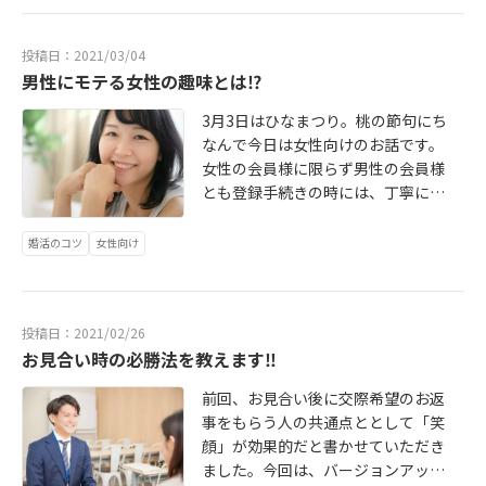
退会時期のビジョンがあったこと。1
い、お見合いが成立してから1か月く
します。陽子さんは、最初から目標
2月、1月をお見合い月間にすること
らい先の日程になってしまいまし
が明確でした。6ヶ月で成婚したい、
投稿日：2021/03/04
により、他者理解、自己理解が深ま
た。今思えば、そのタイミングもベ
いや、絶対に成婚するという強い決
男性にモテる女性の趣味とは⁉
ったこと。具体的に、最初は派手な
ストのタイミングだったのだと思い
意のようなものを感じました。そし
感じの華やかな女性に魅かれていた
ます。花子さんとのお見合いの前に
て、目標よりも2か月も早く成婚でき
3月3日はひなまつり。桃の節句にち
が、自分には地味で堅実な女性のほ
数人の方とお見合いをしたり、プレ
たのは、まさにタイミングと彼女の
なんで今日は女性向けのお話です。
うが合っていると感じられたこと。
交際に進んだりしたことがよかった
明るい性格と考え方にあると考えて
女性の会員様に限らず男性の会員様
他の方とのお見合いやプレ交際を通
と、後になって話してくださいまし
います。タイミングとは、どのタイ
とも登録手続きの時には、丁寧にヒ
して、自分自身の結婚相手像が固ま
た。数人の方とお会いしていたおか
ミングで入会し、活動し、申し込
ヤリングさせていただき、プロフィ
っていったこと。そのタイミング
げで花子さんとの相性の良さが際立
み・申し受けをして出会ったのかと
ールの自己PR文および相談所からの
婚活のコツ
女性向け
で、今回のおしとやかなお相手の良
ち、お見合い直後に太郎さんは花子
いうタイミングです。陽子さんの場
PR文を書かせていただいておりま
さを感じ取れたことなどが成婚に繋
さんと結婚するんだろうなと予感し
合は、初めてのお見合いのお相手
す。作成時に気を付けているのは、
がったと考えられます。優一さん
たのだそうです。お見合いから、プ
が、成婚退会のお相手になったとい
お一人お一人の個性を輝かせる魅力
は、6か月の婚活期間に、私たちにさ
レ交際に入り毎週末デートを重ね、2
う奇跡みたいなタイミングでした。
投稿日：2021/02/26
あるものにするということです。そ
まざまな質問をされ、ご自分でも熱
か月で真剣交際に入り1か月後には成
お見合い時の必勝法を教えます‼
入会したばかりの陽子さんは、右も
の中で、実は重要なのが趣味の欄の
心に研究されました。婚活のYouTub
婚退会という実質3か月での成婚退会
左もわからず、とりあえず数人の男
記述なのです。「本当に書けるよう
前回、お見合い後に交際希望のお返
eを何度も見られて女性心理や男性心
でした。毎週末のデートは、すべて
性にお見合い申し込みをしました。
な趣味がないんです」とおっしゃる
事をもらう人の共通点ととして「笑
理の研究を重ねています。そうする
ドライブでした。福岡県のいたると
その中のお一人が運命のお相手で
方もいらっしゃいます。自分は「無
顔」が効果的だと書かせていただき
ことで、自己理解が深まり、他者理
ころの花見や絶景を楽しんでおられ
す。陽子さんの初めてのお見合いの
趣味」だという方も。「ご趣味
ました。今回は、バージョンアップ
解につながったともおっしゃってい
ました。ドライブで長時間一緒にい
日、引き合わせに同行したカウンセ
は？」というのは、結婚相談所はも