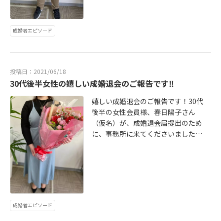
して、ひと月に20～30人にお申し込
時点で入会の意思が決まっておられ
みをする。②7～８件のお見合い成立
たので、初回ヒヤリングも兼ねてお
（申し込み申し受け含む）③2～３件
話したからです。そこでは、博識な
成婚者エピソード
プレ交際に進むが、真剣交際に進む
彼の興味深い話に、時間を忘れて引
前に終了。④その後、成婚相手とお
き込まれてしまいました。具体的に
見合い（3月）⇒プレ交際（3～4
は、考古学の話や、建造物、神社仏
月）⇒真剣交際（5月）⇒成婚退会
閣の話です。旅行に行くときも、徹
投稿日：2021/06/18
【本人が語る成婚のキーポイント】
底的に下調べして行くという彼は、
30代後半女性の嬉しい成婚退会のご報告です‼
①12月、1月にお見合いを集中して
同僚や友人たちとの旅行ではツアー
行う戦略が功を奏した。②7～８人の
コンダクターやガイドさんの役割を
嬉しい成婚退会のご報告です！30代
方とのお見合いを通して、実際にお
務めていたということでした。​さ
後半の女性会員様、春日陽子さん
会いしてみないとわからないという
て、ここからは、博多太郎さんの弊
（仮名）が、成婚退会届提出のため
ことを実感された。③プレ交際で
社での婚活を簡単に紹介します。入
に、事務所に来てくださいました。
は、お相手との交際の仕方や、自分
会されて、すぐに順調にお見合い申
最初にお会いした時から、周りをパ
自身の好みや嗜好を確認できた。④
し込みや申し受けをされ、数件のお
ッと明るくしてくれるような明るく
これまでのお見合いやプレ交際の経
見合いが成立しました。そして、今
爽やかでよく笑う笑顔の素敵な女性
験を踏まえて、今回のお相手と一緒
回の成婚のお相手となる花子さん
でした。登録手続きが終わり、一緒
にいるときの心地よさ、自分自身が
（仮名）は、実は太郎さんに一番最
に婚活プランを検討していくとき
自然体でいられることに気づく。
初にお見合いお申し込みをしてくだ
も、ニコニコとよく笑い目を輝かせ
成婚者エピソード
【弊社がとらえる成婚のキーポイン
さった方でした。お見合いの日程
ていらっしゃったのを覚えていま
ト】婚活プランの段階で明確な成婚
が、コロナの関係でずれ込んでしま
す。成婚までの道のりを簡単に紹介