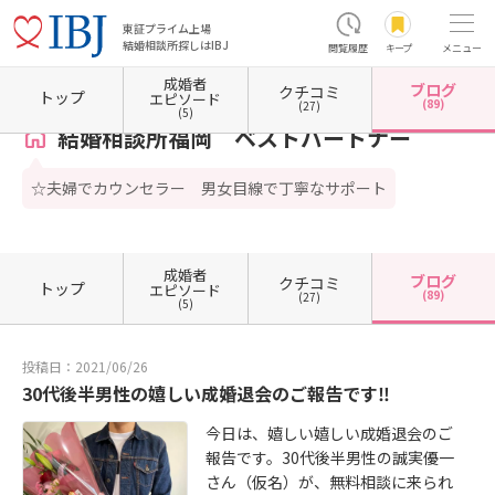
東証プライム上場
結婚相談所探しはIBJ
閲覧履歴
キープ
メニュー
成婚者
ブログ
クチコミ
ホーム
福岡県の結婚相談所
福岡県福岡市
福岡県福岡市博多区
結婚相談所福岡 ベス
トップ
エピソード
(89)
(27)
(5)
結婚相談所福岡 ベストパートナー
☆夫婦でカウンセラー 男女目線で丁寧なサポート
成婚者
ブログ
クチコミ
トップ
エピソード
(89)
(27)
(5)
投稿日：2021/06/26
30代後半男性の嬉しい成婚退会のご報告です‼
今日は、嬉しい嬉しい成婚退会のご
報告です。30代後半男性の誠実優一
さん（仮名）が、無料相談に来られ