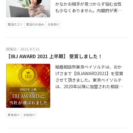
かなかお相手が見つからず悩む女性
も少なくありません。内閣府が実施
した令和2年度「少子化対策による国
際意識調査」の結果からは、20歳～
婚活のコツ
婚活のお悩み
女性向け
49歳の男女の50.5％が、独身である
理由として「適当な相手にまだ巡り
会わないから」と回答しています。
投稿日：2021/07/21
出典元：内閣府 https://www8.cao.g
【IBJ AWARD 2021 上半期】 受賞しました！
o.jp/shoushi/shoushika/research/r
02/kokusai/pdf/gaiyou/s2.pdf この
結婚相談所東京ベイソルテは、おか
ような結果から、結婚願望はあるも
げさまで【IBJAWARD2021】を受賞
のの、理想の相手との出逢いがな
させて頂きました。東京ベイソルテ
い、または異性との出会いそのもの
は、2020年以降に加盟された相談所
がないことが大きな課題となってい
の中で、IBJが認定する基準を満たし
るようです。この記事では、早く結
た相談所に贈られる【IBJAWARD20
婚したいのに相手が見つからない女
21BESTROOKIE】に認定されまし
性が抱える課題と、とるべき行動に
た。選定基準は、最もウェイトの大
ついて解説します。
男性向け
女性向け
きい『成婚実績』の他、地域への貢
献度やガイドライン・法令順守など
も含まれています。2021年上半期で