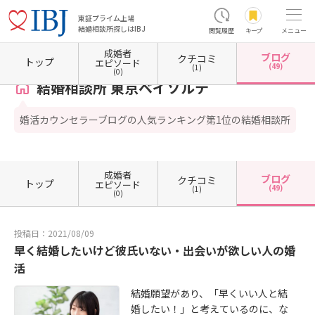
東証プライム上場
結婚相談所探しはIBJ
閲覧履歴
キープ
メニュー
成婚者
ブログ
クチコミ
ホーム
東京都の結婚相談所
東京都江東区
東京都江東区有明
結婚相談所 東京ベイソ
トップ
エピソード
(49)
(1)
(0)
結婚相談所 東京ベイソルテ
婚活カウンセラーブログの人気ランキング第1位の結婚相談所
成婚者
ブログ
クチコミ
トップ
エピソード
(49)
(1)
(0)
投稿日：2021/08/09
早く結婚したいけど彼氏いない・出会いが欲しい人の婚
活
結婚願望があり、「早くいい人と結
婚したい！」と考えているのに、な