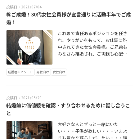
認定された相談所は、全体の15％程
投稿日：2021/07/04
の狭き門となりました。その中でも2
㊗ご成婚！30代女性会員様が宣言通りに活動半年でご成
020年以降加盟の相談所の認定率
婚！
は、9.0％となる中、東京ベイソルテ
は【IBJAWARD2021BESTROOKI
これまで責任あるポジションを任さ
E】に選出していただくことができ
れ、やりがいをもって、お仕事に熱
ました。これも会員様や加盟相談所
中されてきた女性会員様。ご兄弟も
の皆様、IBJ本部の皆様をはじめとす
みなさん結婚され、ご両親も心配さ
る関係各位にご尽力いただいたおか
れて知人とのお見合いを勧められた
げだと思っております。今後も、『I
りしたそうです。また、ご友人から
成婚者エピソード
男性向け
女性向け
BJクオリティ』を確立し、『ご縁の
は婚活パーティーへの参加や結婚相
ある皆様を幸せにする』を体現す
談所への入会を勧められていたとの
る。を実践し、会員の皆様の幸せに
こと。そんな中での活動スタートで
貢献してまいります。
した。ご入会時には、しっかりと目
投稿日：2021/05/20
標を設定され、「半年後に成婚す
結婚前に価値観を確認・すり合わせるために話し合うこ
る！」「絶対に幸せになる！」と力
と
強く宣言されての活動開始でした！
大好きな人とずっと一緒にいた
い・・・子供が欲しい・・・いまよ
りも豊かな暮らしがしたい・・・結