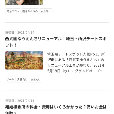
をしています。長引くコロナ禍でメ
ディアなどでの露出も増えたことか
婚活のコツ
婚活のお悩み
女性向け
ら、メジャーなアプリはダウンロー
ド数を大幅に伸ばし、新たな事業者
も続々と参入している状況です。独
身の男女にとっては、婚活や出会い
投稿日：2021/04/14
の選択肢が増えるというメリットの
西武園ゆうえんちリニューアル！埼玉・所沢デートスポ
一方で、性犯罪や詐欺、悪徳商法な
ット！
どの被害、不倫によるトラブルの報
道などもここのところ増えてきまし
埼玉県デートスポット人気No.1、所
た。この記事では、マッチングアプ
沢市にある「西武園ゆうえんち」の
リ利用による事件やトラブル、不倫
リニューアル工事が終わり、2021年
などの実態と安全対策などについて
5月19日（水）にグランドオープン
ご紹介します。
することが決定・発表されました！
デート
男性向け
女性向け
西武園ゆうえんちは、1950年に開
業。最盛期には年間で約200万人近
くが来場していましたが、近年では
最盛期の4分の1程度にまで減少。同
投稿日：2021/04/13
じ西武グループの遊園地「としまえ
結婚相談所の料金・費用はいくらかかった？高いお金は
ん」が、2020年8月31日に、1926年
無駄？