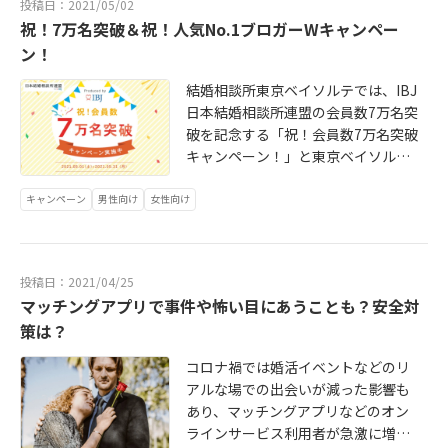
投稿日：2021/05/02
があります。この記事では、幸せな
分には自信がないけど・・・でもや
祝！7万名突破＆祝！人気No.1ブロガーWキャンペー
結婚生活を送るために、結婚前にお
っぱりモテるんならモテたい！そん
ン！
互いの価値観について、話し合って
な悩みや本音を抱える男性は少なく
おくこと・確認しておくべきことに
ありません。もちろん、顔や身長、
結婚相談所東京ベイソルテでは、IBJ
ついて解説します。
学歴など大人になってからでは努力
日本結婚相談所連盟の会員数7万名突
をしても変えられないものもありま
破を記念する「祝！会員数7万名突破
すが、その反面、努力次第で変えら
キャンペーン！」と東京ベイソルテ
れることだってあります！ここで
のIBJ婚活カウンセラーブログ、人気
は、モテる男の特徴について解説し
ブロガーランキング第1位を記念する
キャンペーン
男性向け
女性向け
ていきますので、自分自身を変え
「婚活応援キャンペーン」のW企画
る、成長するための参考にしてみて
を実施中です！過去最大級のキャン
ください！
ペーンとなっていますので、婚活を
投稿日：2021/04/25
始めようとお考えの皆様やご検討中
マッチングアプリで事件や怖い目にあうことも？安全対
の皆様はこの機会をお見逃しな
策は？
く！！
コロナ禍では婚活イベントなどのリ
アルな場での出会いが減った影響も
あり、マッチングアプリなどのオン
ラインサービス利用者が急激に増加