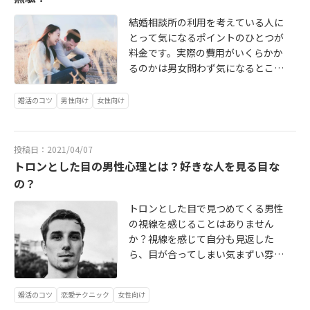
から続いた94年の歴史に幕を閉じ、
多くのファンに惜しまれつつ閉園と
結婚相談所の利用を考えている人に
なったのは記憶に新しいところ。西
とって気になるポイントのひとつが
武園ゆうえんちはどうなるんだろ
料金です。実際の費用がいくらかか
う？と気になっていたファンの人も
るのかは男女問わず気になるところ
多いかもしれません。今回は、開業7
ですよね。この記事では、結婚相談
0周年記念事業として、総事業費約1
所の料金体系や費用の種類や相場、
婚活のコツ
男性向け
女性向け
00億円をかけてリニューアルが進め
確認する際のチェックポイントなど
られました。 実は、としまえんを運
について解説します。結婚相談所に
営していた「株式会社豊島園」が商
は、データマッチング型や仲人型な
投稿日：2021/04/07
号を「株式会社西武園ゆうえんち」
どの種類があります。また、同じタ
トロンとした目の男性心理とは？好きな人を見る目な
と変更して運営するのが、新しい
イプの結婚相談所でも相談所によっ
の？
「西武園ゆうえんち」ということの
て料金体系やかかる費用が異なりま
ようです。「としまえん」の魂をも
すので、初めて利用する人にとって
トロンとした目で見つめてくる男性
引き継いだ新しい西武園ゆうえん
は比較が難しいかもしれませんね。
の視線を感じることはありません
ち。「西武園ゆうえんち」ファンの
◆データマッチング型の結婚相談所
か？視線を感じて自分も見返した
みならず、「としまえんファン」に
とは？データマッチング型の結婚相
ら、目が合ってしまい気まずい雰囲
とっても、涙が出るくらい待ちに待
談所には真剣に結婚をしたいと考え
気になった・・・なんて経験がある
った朗報ですね！！◆新しい西武園
る男女が登録されており、システム
かもしれませんね。ただの気のせい
ゆうえんちのコンセプト生まれ変わ
婚活のコツ
恋愛テクニック
女性向け
で管理された会員データの中から自
かもしれませんし、そうでない場合
った西武園ゆうえんちは、活気・元