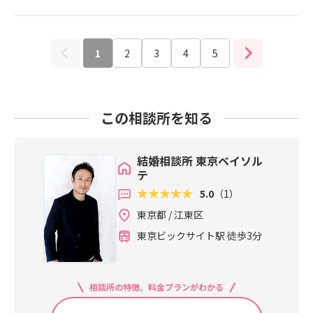
分で検索して探したり、希望する条
もありますから、誰でも気にはなり
気・熱気・笑顔がほとばしる1960年
件にマッチした異性のデータが届け
ますよね？視線を感じることは男女
代、昭和の時代の懐かしい世界が再
られる仕組みです。料金は比較的安
ともにありますが、女性の方が感じ
現され、新しいのに懐かしい非日常
いというメリットがある反面、カウ
やすい傾向にあるようです。この記
1
2
3
4
5
のエンターテイメント体験へ巻き込
ンセラーからのサポートはあまり期
事では、トロンとした目で見つめる
むことで、多くのゲストの心を強烈
待できないというデメリットがあり
男性の心理について解説します。◆
に、エモーショナルに揺さぶる「心
ます。◆仲人型の結婚相談所とは？
トロンとした目つきとは？？そもそ
あたたまる幸福感に包まれる世界」
仲人型の結婚相談所にも真剣に結婚
もトロンとした目とは、どんな目つ
この相談所を知る
へと生まれ変わります。
を考えている男女が登録されてお
きのことを指すのでしょうか？文学
り、システムで検索して探したり、
作品などでトロンとした目は・・・
仲人さんから相性の合いそうな人を
「心ここにあらずな表情をしている
結婚相談所 東京ベイソル
紹介されたりしてお見合いが組まれ
テ
目」「ぼんやりとした目つき」「放
ていく仕組みです。料金は比較的高
心状態のときの目」などといった意
5.0
（1）
いものの、登録から婚約・親への挨
味合いで使われるようです。
東京都 / 江東区
拶まで一貫して仲人さんからの手厚
いサポートがある点がメリットで
東京ビックサイト駅 徒歩3分
す。
相談所の特徴、料金プランがわかる