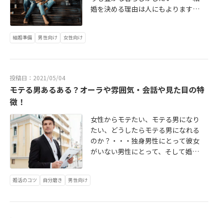
婚を決める理由は人にもよります
が、共通しているのは、「結婚して
幸せになりたい」という想いですよ
結婚準備
男性向け
女性向け
ね。幸せな結婚を叶えるカップルが
いる反面、残念ながら離婚にしてし
まうカップルもいます。結婚前に思
い描いていた結婚生活と現実とのギ
投稿日：2021/05/04
ャップがあり、「こんなはずじゃな
モテる男あるある？オーラや雰囲気・会話や見た目の特
かった・・・」と後悔してしまう結
徴！
果になることも。離婚の原因とし
て、よくあげられるのが「価値観」
女性からモテたい、モテる男になり
の違いです。そもそも夫婦は元をた
たい、どうしたらモテる男になれる
どれば他人であり、異なる環境で育
のか？・・・独身男性にとって彼女
ってきたわけですから、性格も違い
がいない男性にとって、そして婚活
ますし、考え方や習慣が違うのは当
中の男性にとって、ある意味最重要
然です。大切なことは、相手のこと
といってもいい関心事ですよね？
を知り、自分との違いを知ることで
婚活のコツ
自分磨き
男性向け
「やっぱり顔がいいヤツには勝てな
す。そして、お互いが納得できる形
いよな～」「オレ、身長低いし、最
で歩み寄るために話し合い、結婚後
近メタボだしな～」「学歴も低い
のイメージをすり合わせていく必要
し、年収もイマイチだし・・・」自