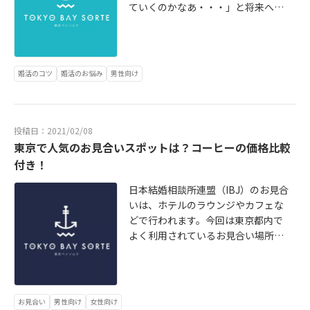
ていくのかなあ・・・」と将来への
不安を感じている人もいます。そん
な40代男性の婚活には結婚相談所が
おすすめです。この記事では、40代
の男性に結婚相談所をおすすめする
婚活のコツ
婚活のお悩み
男性向け
理由と失敗してしまう人の特徴や成
功するためのポイントをご紹介しま
す。
投稿日：2021/02/08
東京で人気のお見合いスポットは？コーヒーの価格比較
付き！
日本結婚相談所連盟（IBJ）のお見合
いは、ホテルのラウンジやカフェな
どで行われます。今回は東京都内で
よく利用されているお見合い場所の
紹介です。お見合い以外でも商談な
どでの利用にも便利な場所になりま
すので、ご参考になさってくださ
い。参考までに、コーヒー1杯の価格
お見合い
男性向け
女性向け