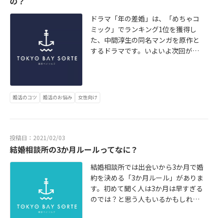
の？
ドラマ「年の差婚」は、「めちゃコ
ミック」でランキング1位を獲得し
た、中間淳生の同名マンガを原作と
するドラマです。いよいよ次回が最
終回。毎週欠かさず見ている人にと
っては気になるところ。この記事で
は、‟人生何が起こるかわからな
い”が実際に結婚相談所でも起こるの
婚活のコツ
婚活のお悩み
女性向け
かを調べてみました。詳細 https://t
okyo-sorte.com/topics/konkatsu/
toshinosakon/
投稿日：2021/02/03
結婚相談所の3か月ルールってなに？
結婚相談所では出会いから3か月で婚
約を決める「3か月ルール」がありま
す。初めて聞く人は3か月は早すぎる
のでは？と思う人もいるかもしれま
せん。またそんなに早く決めて後で