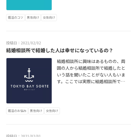
後悔しないの？と不安になる人もい
るかもしれませんね。ここでは結婚
相談所で交際期間が決められている
婚活のコツ
男性向け
女性向け
理由や3か月で成婚を決められる理由
と相手を見極めるためのポイントに
ついて解説します。詳細はこちら ht
tps://tokyo-sorte.com/topics/kon
投稿日：2021/02/02
katsu/3months/
結婚相談所で結婚した人は幸せになっているの？
結婚相談所に興味はあるものの、周
囲の人から結婚相談所で結婚したと
いう話を聞いたことがない人もいま
す。ここでは実際に結婚相談所で結
婚した人がどのくらいるのかや結婚
相談所で幸せな結婚をするためのポ
イントについて解説します。詳細は
こちらから https://tokyo-sorte.co
婚活のお悩み
男性向け
女性向け
m/topics/konkatsu/happiness/
投稿日：2021/02/01