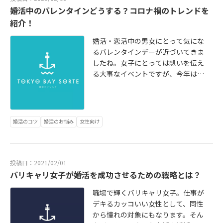
婚活中のバレンタインどうする？コロナ禍のトレンドを
紹介！
婚活・恋活中の男女にとって気にな
るバレンタインデーが近づいてきま
したね。女子にとっては想いを伝え
る大事なイベントですが、今年はコ
ロナ禍でいつもの年とは傾向が違う
バレンタインになりそうです。この
記事ではコロナ禍の中で迎えるバレ
ンタインデーの最新トレンドを紹介
婚活のコツ
婚活のお悩み
女性向け
します。詳細はこちらから https://t
okyo-sorte.com/topics/love/valen
tine2021/
投稿日：2021/02/01
バリキャリ女子が婚活を成功させるための戦略とは？
職場で輝くバリキャリ女子。仕事が
デキるカッコいい女性として、同性
から憧れの対象にもなります。そん