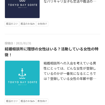
なバリキャリ女子も恋活や婚活の場
では、バリキャリなイメージがマイ
ナスに働くことも。仕事を最優先に
走り続けていたら、気が付くと30代
に。結婚相談所にはそんな30代のバ
婚活のコツ
婚活のお悩み
女性向け
リキャリ女子が数多く活動していま
す。ここでは30代前半のバリキャリ
女子が結婚相談所を利用するメリッ
トや強みである知性やスキルを活か
投稿日：2021/01/31
して婚活を成功させるコツを紹介し
結婚相談所に理想の女性はいる？活動している女性の特
ます。詳細はこちらから https://tok
徴！
yo-sorte.com/topics/konkatsu/ba
ricarrer/
結婚相談所への入会を考えている男
性にとっては、どんな女性が登録し
ているのかが一番気になるところで
は？登録している女性の年齢や容姿
などが、他の婚活サービスと比べて
どうなのかがわからず、入会を躊躇
している人もいるかもしれません。
ここではIBJ日本結婚相談所連盟に登
婚活のコツ
婚活のお悩み
男性向け
録している女性会員の特徴について