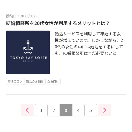
解説します。詳細はこちらから http
s://tokyo-sorte.com/topics/konka
投稿日：2021/01/30
tsu/female -feature/
結婚相談所を20代女性が利用するメリットとは？
婚活サービスを利用して結婚する女
性が増えています。しかしながら、2
0代の女性の中には婚活をするにして
も、結婚相談所はまだ必要ないと考
えている人も多いのでは？ここでは
結婚相談所を利用する20代女性の割
合やメリットやデメリットについて
解説します。詳細はこちらから http
婚活のコツ
婚活のお悩み
女性向け
s://tokyo-sorte.com/topics/konka
tsu/20s -woman/
1
2
3
4
5