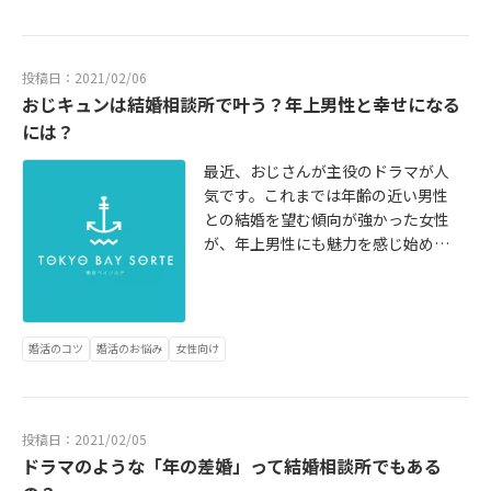
と座席数を掲載しています！詳細は
こちら https://tokyo-sorte.com/to
pics/konkatsu/tokyo -hotel/
投稿日：2021/02/06
おじキュンは結婚相談所で叶う？年上男性と幸せになる
には？
最近、おじさんが主役のドラマが人
気です。これまでは年齢の近い男性
との結婚を望む傾向が強かった女性
が、年上男性にも魅力を感じ始めて
います。しかしながら、現実の世界
で周囲からイケオジと呼ばれるよう
な男性は、既婚者であることがほと
んどですよね。ここでは、おじさん
婚活のコツ
婚活のお悩み
女性向け
の魅力と独身者が登録する結婚相談
所でドラマに出てくるような魅力的
なイケオジと結婚して幸せになるた
めに必要なことを解説します。詳細
投稿日：2021/02/05
はこちらから https://tokyo-sorte.c
ドラマのような「年の差婚」って結婚相談所でもある
om/topics/konkatsu/ikeoji/