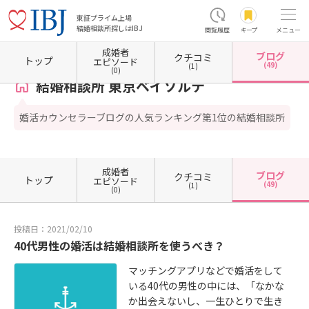
東証プライム上場
結婚相談所探しはIBJ
閲覧履歴
キープ
メニュー
成婚者
ブログ
クチコミ
ホーム
東京都の結婚相談所
東京都江東区
東京都江東区有明
結婚相談所 東京ベイソ
トップ
エピソード
(49)
(1)
(0)
結婚相談所 東京ベイソルテ
婚活カウンセラーブログの人気ランキング第1位の結婚相談所
成婚者
ブログ
クチコミ
トップ
エピソード
(49)
(1)
(0)
投稿日：2021/02/10
40代男性の婚活は結婚相談所を使うべき？
マッチングアプリなどで婚活をして
いる40代の男性の中には、「なかな
か出会えないし、一生ひとりで生き