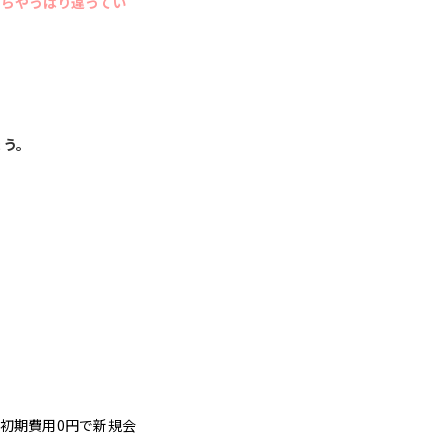
たらやっぱり違ってい
ょう。
初期費用0円で新規会