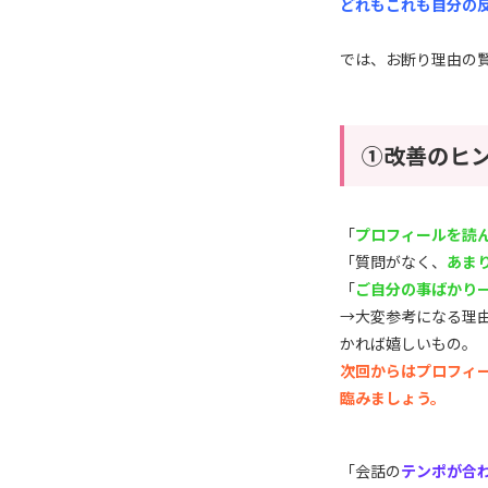
どれもこれも自分の
では、お断り理由の
①改善のヒ
「
プロフィールを読
「質問がなく、
あま
「
ご自分の事ばかり
→大変参考になる理
かれば嬉しいもの。
次回からはプロフィ
臨みましょう。
「会話の
テンポが合