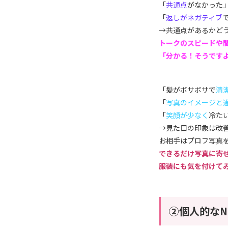
「
共通点
がなかった
「
返しがネガティブ
→共通点があるかど
トークのスピードや
「分かる！そうです
「髪がボサボサで
清
「
写真のイメージと
「
笑顔が少なく
冷た
→見た目の印象は改
お相手はプロフ写真
できるだけ写真に寄
服装にも気を付けて
②個人的な