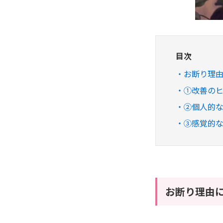
目次
お断り理由
①改善の
②個人的な
③感覚的
お断り理由に