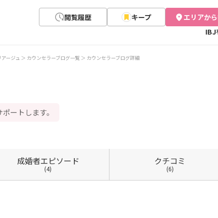
閲覧履歴
キープ
エリアから
IB
リアージュ
カウンセラーブログ一覧
カウンセラーブログ詳細
サポートします。
成婚者
エピソード
クチコミ
(4)
(6)