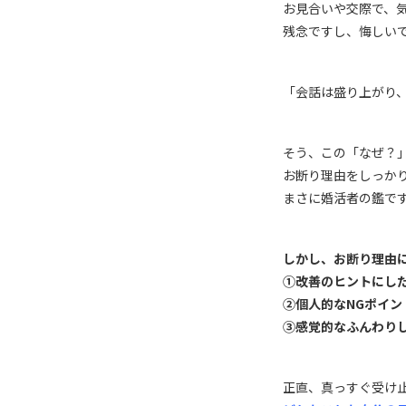
お見合いや交際で、
残念ですし、悔しい
「会話は盛り上がり
そう、この「なぜ？
お断り理由をしっか
まさに婚活者の鑑で
しかし、お断り理由
①改善のヒントにし
②個人的なNGポイン
③感覚的なふんわり
正直、真っすぐ受け