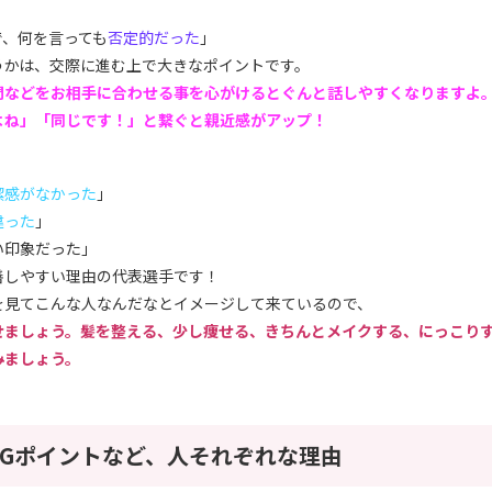
」
で、何を言っても
否定的だった
」
うかは、交際に進む上で大きなポイントです。
間などをお相手に合わせる事を心がけるとぐんと話しやすくなりますよ
よね」「同じです！」と繋ぐと親近感がアップ！
潔感がなかった
」
違った
」
い印象だった」
善しやすい理由の代表選手です！
を見てこんな人なんだなとイメージして来ているので、
せましょう。髪を整える、少し痩せる、きちんとメイクする、にっこり
みましょう。
NGポイントなど、人それぞれな理由