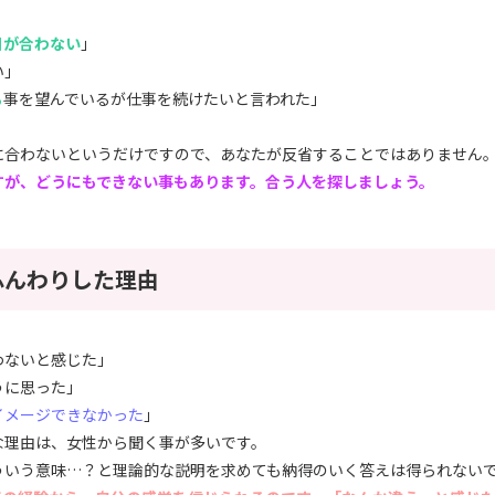
日が合わない
」
い」
る
事を望んでいるが仕事を続けたいと言われた」
」
に合わないというだけですので、あなたが反省することではありません
すが、どうにもできない事もあります。合う人を探しましょう。
ふんわりした理由
わないと感じた」
うに思った」
イメージできなかった
」
な理由は、女性から聞く事が多いです。
ういう意味…？と理論的な説明を求めても納得のいく答えは得られない