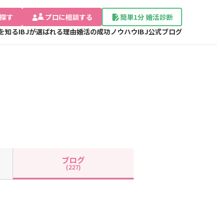
探す
プロに相談する
簡単1分 婚活診断
Jを知る
IBJが選ばれる理由
婚活の成功ノウハウ
IBJ公式ブログ
ブログ
(227)