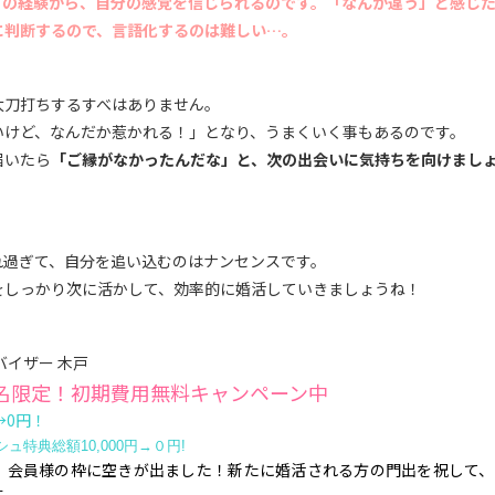
ての経験から、自分の感覚を信じられるのです。「なんか違う」と感じ
に判断するので、言語化するのは難しい…。
太刀打ちするすべはありません。
いけど、なんだか惹かれる！」となり、うまくいく事もあるのです。
届いたら
「ご縁がなかったんだな」と、次の出会いに気持ちを向けまし
れ過ぎて、自分を追い込むのはナンセンスです。
をしっかり次に活かして、効率的に婚活していきましょうね！
バイザー 木戸
0名限定！初期費用無料キャンペーン中
→0円！
ュ特典総額10,000円→０円!
、会員様の枠に空きが出ました！新たに婚活される方の門出を祝して、
す。