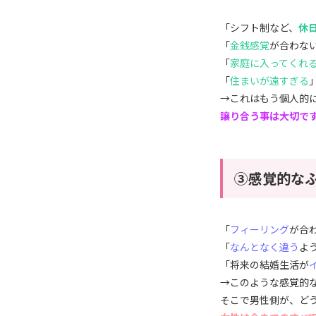
「シフト制など、
休
「
金銭感覚
が合わな
「
家庭に入ってくれ
「
住まいが遠すぎる
→これはもう個人的
譲り合う事は大切で
③感覚的な
「
フィーリング
が合
「
なんとなく違う
よ
「将来の結婚生活が
→このような感覚的
そこで男性側が、ど