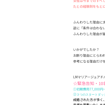
女性は今までのすべ
たとの経験則をもと
ふんわりした理由に
逆に「条件は合わな
ふんわりした理由が
いかがでしたか？
お断り理由にとらわ
参考になる理由だけ
LMマリアージュアド
☆緊急告知・1
①初期費用77,000円
②
３つのスタートダッシ
成婚された方が多く
員様を募集いたしま