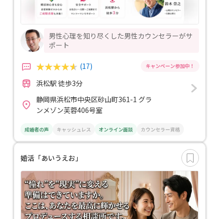
男性心理を知り尽くした男性カウンセラーがサ
ポート
(17)
浜松駅 徒歩3分
静岡県浜松市中央区砂山町361-1 グラ
ンメゾン芙蓉406号室
成婚者の声
キャッシュレス
オンライン面談
カウンセラー資格
婚活「あいうえお」