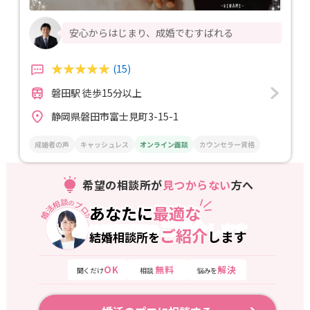
安心からはじまり、成婚でむすばれる
(15)
磐田駅 徒歩15分以上
静岡県磐田市富士見町3-15-1
成婚者の声
キャッシュレス
オンライン面談
カウンセラー資格
希望の相談所が
見つからない
方へ
婚活相談
プロ
の
あなたに
最適な
あなたに
最適な
が
ご紹介
します
結婚相談所を
ご紹介
します
結婚相談所を
OK
無料
解決
聞くだけ
相談
悩みを