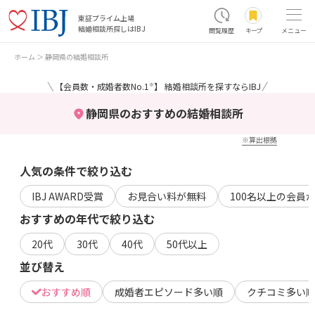
東証プライム上場
結婚相談所探しはIBJ
閲覧履歴
キープ
メニュー
ホーム
静岡県の結婚相談所
＼
／
【会員数・成婚者数No.1
】 結婚相談所を探すならIBJ
※
静岡県のおすすめの結婚相談所
※算出根拠
人気の条件で絞り込む
IBJ AWARD受賞
お見合い料が無料
100名以上の会員
おすすめの年代で絞り込む
20代
30代
40代
50代以上
並び替え
おすすめ順
成婚者エピソード多い順
クチコミ多い