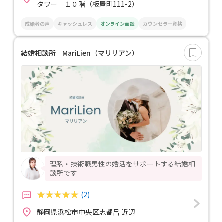
タワー １０階（板屋町111-2）
成婚者の声
キャッシュレス
オンライン面談
カウンセラー資格
結婚相談所 MariLien（マリリアン）
理系・技術職男性の婚活をサポートする結婚相
談所です
(2)
静岡県浜松市中央区志都呂 近辺