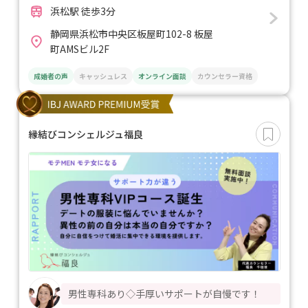
浜松駅 徒歩3分
静岡県浜松市中央区板屋町102-8 板屋
町AMSビル2F
成婚者の声
キャッシュレス
オンライン面談
カウンセラー資格
縁結びコンシェルジュ福良
男性専科あり◇手厚いサポートが自慢です！