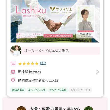
オーダーメイドの本気の婚活
(21)
沼津駅 徒歩4分
静岡県沼津市新宿町11-12
成婚者の声
キャッシュレス
オンライン面談
カウンセラー資格
入会・成婚
実績
の
で選ぶなら