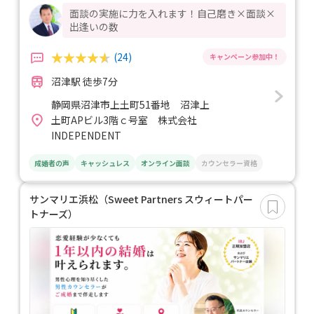
面談の実施に力を入れます！自己磨き×面談×
出逢いの数
(24)
沼津駅 徒歩7分
静岡県沼津市上土町51番地 沼津上
土町APビル3階ｃ号室 株式会社
INDEPENDENT
成婚者の声
キャッシュレス
オンライン面談
カウンセラー資格
サンマリエ浜松（Sweet Partners スウィートパー
トナーズ）