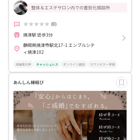
整体＆エステサロン内での差別化相談所
(0)
焼津駅 徒歩3分
静岡県焼津市駅北17-1 エンブルシテ
ィ焼津102
成婚者の声
キャッシュレス
オンライン面談
カウンセラー資格
あんしん縁結び