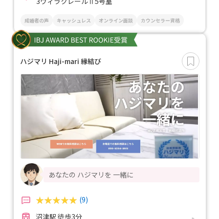
3ヴィラクレールⅡ5号室
成婚者の声
キャッシュレス
オンライン面談
カウンセラー資格
ハジマリ Haji-mari 縁結び
あなたの ハジマリを 一緒に
(9)
沼津駅 徒歩3分