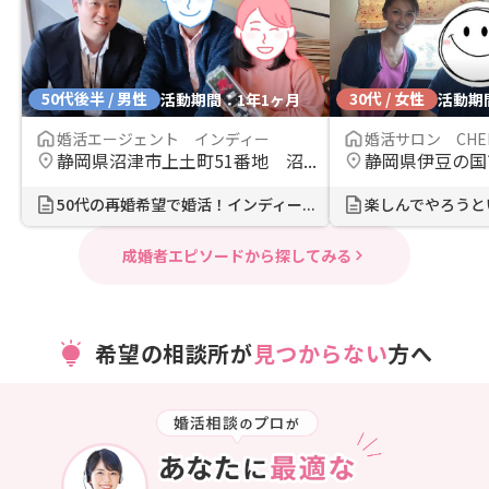
50代後半 / 男性
30代 / 女性
活動期間：1年1ヶ月
活動期
婚活エージェント インディー
婚活サロン CHER
静岡県沼津市上土町51番地 沼...
静岡県伊豆の国
50代の再婚希望で婚活！インディー...
成婚者エピソードから探してみる
希望の相談所が
見つからない
方へ