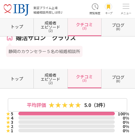
東証プライム上場
結婚相談所探しはIBJ
閲覧履歴
キープ
メニュー
成婚者
クチコミ
ブログ
ホーム
静岡県の結婚相談所
静岡県沼津市
婚活サロン クラリス
クチコミ一覧
トップ
エピソード
(3)
(8)
(2)
婚活サロン クラリス
静岡のカウンセラー５名の結婚相談所
成婚者
クチコミ
ブログ
トップ
エピソード
(3)
(8)
(2)
平均評価
5.0
（3件）
★
5
100%
★
4
0%
★
3
0%
★
2
0%
★
1
0%