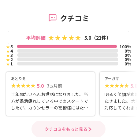
クチコミ
平均評価
5.0（21件）
5
100%
★
4
0%
★
3
0%
★
2
0%
★
1
0%
★
あとりえ
アーガマ
5.0
5.
3ヵ月前
半年間たいへんお世話になりました。当
明るく笑顔が素
方が婚活疲れしている中でのスタートで
たきました。 大変な時も親身になって、
したが、カウンセラーの高橋様にはたい
対応してくれます。 静岡県東
へんお世話になり、良縁をいただくこと
ら、特におすす
ができました。 良い点は、とにかく高橋
オンラインで、
様の面倒見が良いことです。返信も早い
す。 結婚を考えているかたなら是非、 お
クチコミをもっと見る
ですし、しんどい時に何度も長電話で話
話を聞いてみて