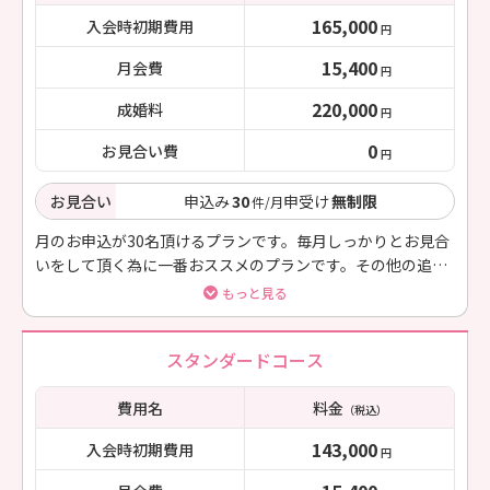
165,000
入会時初期費用
円
15,400
月会費
円
220,000
成婚料
円
0
お見合い費
円
お見合い
申込み
30
申受け
無制限
件/月
月のお申込が30名頂けるプランです。毎月しっかりとお見合
いをして頂く為に一番おススメのプランです。その他の追加
料金などなくお電話・LINE等無制限でご利用いただけます。
もっと見る
スタンダードコース
費用名
料金
（税込）
143,000
入会時初期費用
円