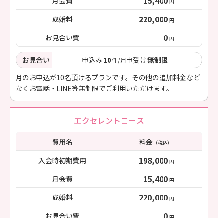
15,400
月会費
円
220,000
成婚料
円
0
お見合い費
円
お見合い
申込み
10
申受け
無制限
件/月
月のお申込が10名頂けるプランです。その他の追加料金など
なくお電話・LINE等無制限でご利用いただけます。
エクセレントコース
費用名
料金
（税込）
198,000
入会時初期費用
円
15,400
月会費
円
220,000
成婚料
円
0
お見合い費
円