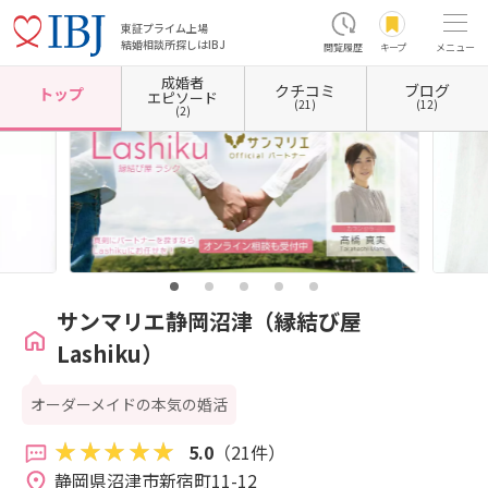
東証プライム上場
結婚相談所探しはIBJ
閲覧履歴
キープ
メニュー
成婚者
クチコミ
ブログ
ホーム
静岡県の結婚相談所
静岡県沼津市
サンマリエ静岡沼津（縁結び屋Lashiku）
トップ
エピソード
(21)
(12)
(2)
サンマリエ静岡沼津（縁結び屋
Lashiku）
オーダーメイドの本気の婚活
5.0
（21件）
静岡県沼津市新宿町11-12 