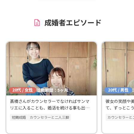
を聴いてくれました。 また、結婚という
と、どうしても互いの繊細な所も話し合
っていかなければならないのですが、そ
成婚者エピソード
の点についても色々とご教示頂けまし
た。 結婚後のことを思い描きながら、自
分と向き合っていく行為は、案外しんど
く、孤独なものです。嫌気が差してくる
時もありましたが、そのような中でも高
橋様のお支えにより、ここまで来ること
ができました。 感謝を申し上げて口コミ
とさせて頂きます。ありがとうございま
した。
20代 / 女性
20代 / 男性
活動期間：5ヶ月
髙橋さんがカウンセラーでなければサンマ
彼女の笑顔や
リエに入ることも、婚活を続ける事も出来
て、ずっとこ
ませんでした
感じ結婚しま
短期成婚
カウンセラーと二人三脚
カウンセラーと